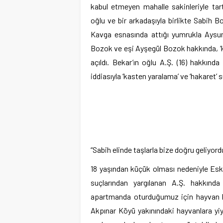
kabul etmeyen mahalle sakinleriyle ta
oğlu ve bir arkadaşıyla birlikte Sabih B
Kavga esnasında attığı yumrukla Aysun
Bozok ve eşi Ayşegül Bozok hakkında, ‘k
açıldı. Bekar’ın oğlu A.Ş. (16) hakkın
iddiasıyla ‘kasten yaralama’ ve ‘hakaret’ 
“Sabih elinde taşlarla bize doğru geliyord
18 yaşından küçük olması nedeniyle Esk
suçlarından yargılanan A.Ş. hakkında
apartmanda oturduğumuz için hayvan be
Akpınar Köyü yakınındaki hayvanlara y