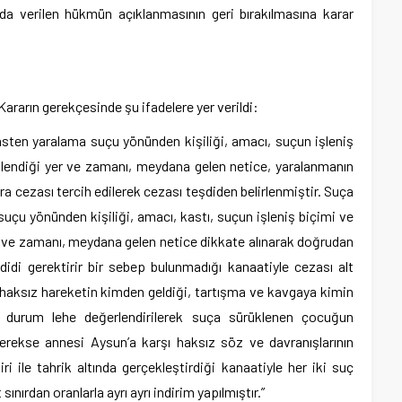
da verilen hükmün açıklanmasının geri bırakılmasına karar
Kararın gerekçesinde şu ifadelere yer verildi:
sten yaralama suçu yönünden kişiliği, amacı, suçun işleniş
 işlendiği yer ve zamanı, meydana gelen netice, yaralanmanın
ara cezası tercih edilerek cezası teşdiden belirlenmiştir. Suça
uçu yönünden kişiliği, amacı, kastı, suçun işleniş biçimi ve
yer ve zamanı, meydana gelen netice dikkate alınarak doğrudan
şdidi gerektirir bir sebep bulunmadığı kanaatiyle cezası alt
lk haksız hareketin kimden geldiği, tartışma ve kavgaya kimin
u durum lehe değerlendirilerek suça sürüklenen çocuğun
gerekse annesi Aysun’a karşı haksız söz ve davranışlarının
ri ile tahrik altında gerçekleştirdiği kanaatiyle her iki suç
sınırdan oranlarla ayrı ayrı indirim yapılmıştır.”