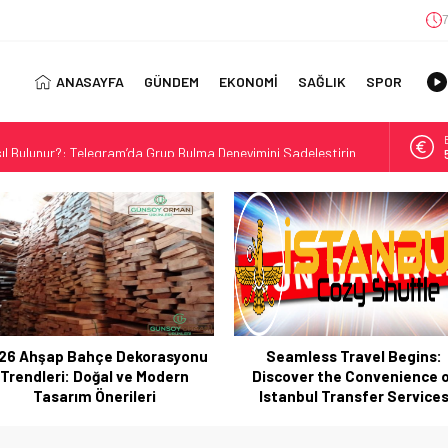
7
ANASAYFA
GÜNDEM
EKONOMİ
SAĞLIK
SPOR
ıl Bulunur?: Telegram’da Grup Bulma Deneyimini Sadeleştirin
orasyonu Trendleri: Doğal ve Modern Tasarım Önerileri
jisi: Uzun Vadede Sosyal Medya Başarısı Nasıl Sağlanır?
s: Discover the Convenience of Istanbul Transfer Services
Konforlu Kız Öğrenci Yurtları
 Uygun Maliyetlerle Verimlilik Sağlayın
view: Your Canada Immigration Guide Awaits
Seamless Travel Begins:
İstanbul’da Güvenli ve Konfo
rn Diş Tedavisinin Yeni Yüzü
iscover the Convenience of
Kız Öğrenci Yurtları
ital Dünyada Öne Çıkan Bir İsim
Istanbul Transfer Services
 Kullanım Alanları