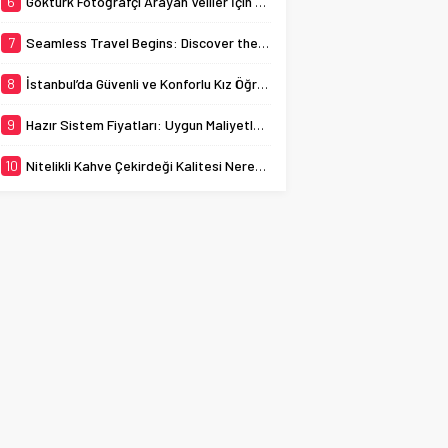
6
Göktürk Fotoğrafçı Arayan Veliler İçin Okul Kaydı Fotoğrafı Hazırlık Listesi
7
Seamless Travel Begins: Discover the Convenience of Istanbul Transfer Services
8
İstanbul’da Güvenli ve Konforlu Kız Öğrenci Yurtları
9
Hazır Sistem Fiyatları: Uygun Maliyetlerle Verimlilik Sağlayın
10
Nitelikli Kahve Çekirdeği Kalitesi Nereden Anlaşılır?