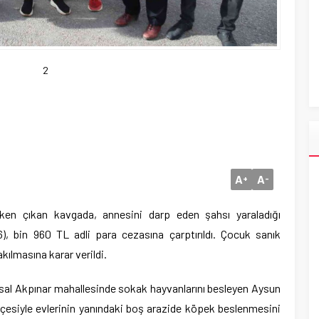
2
A
A
+
-
rken çıkan kavgada, annesini darp eden şahsı yaraladığı
6), bin 960 TL adli para cezasına çarptırıldı. Çocuk sanık
kılmasına karar verildi.
ırsal Akpınar mahallesinde sokak hayvanlarını besleyen Aysun
çesiyle evlerinin yanındaki boş arazide köpek beslenmesini