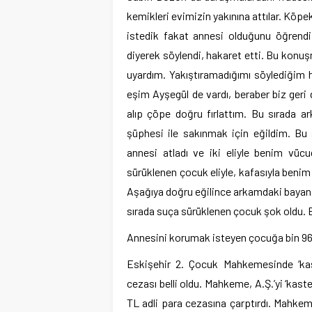
kemikleri evimizin yakınına attılar. Köp
istedik fakat annesi olduğunu öğrendiğ
diyerek söylendi, hakaret etti. Bu konu
uyardım. Yakıştıramadığımı söylediğim
eşim Ayşegül de vardı, beraber biz geri
alıp çöpe doğru fırlattım. Bu sırada ark
şüphesi ile sakınmak için eğildim. B
annesi atladı ve iki eliyle benim vü
sürüklenen çocuk eliyle, kafasıyla beni
Aşağıya doğru eğilince arkamdaki bayan o
sırada suça sürüklenen çocuk şok oldu. 
Annesini korumak isteyen çocuğa bin 960
Eskişehir 2. Çocuk Mahkemesinde ‘kast
cezası belli oldu. Mahkeme, A.Ş.’yi ‘kas
TL adli para cezasına çarptırdı. Mahkem