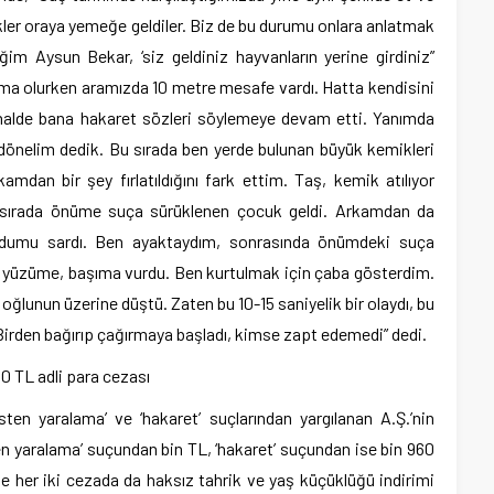
ekler oraya yemeğe geldiler. Biz de bu durumu onlara anlatmak
im Aysun Bekar, ‘siz geldiniz hayvanların yerine girdiniz”
şma olurken aramızda 10 metre mesafe vardı. Hatta kendisini
 halde bana hakaret sözleri söylemeye devam etti. Yanımda
 dönelim dedik. Bu sırada ben yerde bulunan büyük kemikleri
amdan bir şey fırlatıldığını fark ettim. Taş, kemik atılıyor
u sırada önüme suça sürüklenen çocuk geldi. Arkamdan da
cudumu sardı. Ben ayaktaydım, sonrasında önümdeki suça
m yüzüme, başıma vurdu. Ben kurtulmak için çaba gösterdim.
ğlunun üzerine düştü. Zaten bu 10-15 saniyelik bir olaydı, bu
Birden bağırıp çağırmaya başladı, kimse zapt edemedi” dedi.
 TL adli para cezası
en yaralama’ ve ‘hakaret’ suçlarından yargılanan A.Ş.’nin
ten yaralama’ suçundan bin TL, ‘hakaret’ suçundan ise bin 960
e her iki cezada da haksız tahrik ve yaş küçüklüğü indirimi