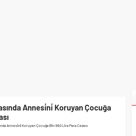
ında Annesi̇ni̇ Koruyan Çocuğa
ası
a Annesi̇ni̇ Koruyan Çocuğa Bi̇n 960 Li̇ra Para Cezası