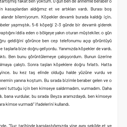
e tartışmış fakat ben yoktum. O gün ben de annemle beraber o
n kasaplardan aldığımız et ve artıkları vardı. Burası boş
 alandır bilemiyorum. Köpekler devamlı burada kaldığı için,
übeler yapmıştık, 5-6 köpeği 2-3 günde bir devamlı giderek
yaptığını iddia eden o bölgeye yakın oturan müştekiler, o gün
ğru geldiğini görünce ben cep telefonumu açıp görüntüyü
e taşlarla bize doğru geliyordu. Yanımızda köpekler de vardı,
ktı. Ben bunu görüntülemeye çalışıyordum. Bunun üzerine
maya çalıştı. Sonra taşları köpeklere doğru fırlattı. Hatta
eyince, bu kez taş elinde olduğu halde yüzüne vurdu ve
nnemin yanına koştum. Bu sırada bizimle beraber gelen ve o
 beni tuttuğu için ben kimseye saldırmadım, vurmadım. Daha
ırdı, bana vurdular, bu sırada Beyza aramızdaydı, ben kimseye
 kimse vurmadı” ifadelerini kullandı.
e, “Suç tarihinde karşılaştığımızda yine aynı şekilde et ve