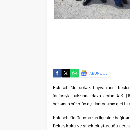
ABONE OL
Eskişehir’de sokak hayvanlarını besle
iddiasıyla hakkında dava açılan A.Ş. (1
hakkında hükmün açıklanmasının geri bıra
Eskişehir’in Odunpazarı ilçesine bağlı k
Bekar, koku ve sinek oluşturduğu gerek