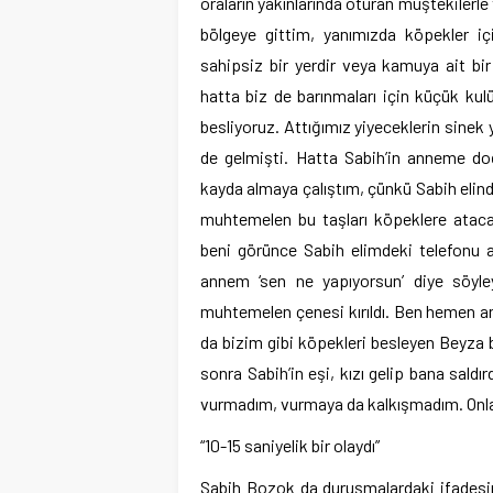
oraların yakınlarında oturan müştekilerl
bölgeye gittim, yanımızda köpekler içi
sahipsiz bir yerdir veya kamuya ait bir
hatta biz de barınmaları için küçük kul
besliyoruz. Attığımız yiyeceklerin sinek 
de gelmişti. Hatta Sabih’in anneme do
kayda almaya çalıştım, çünkü Sabih elind
muhtemelen bu taşları köpeklere ataca
beni görünce Sabih elimdeki telefonu al
annem ‘sen ne yapıyorsun’ diye söyl
muhtemelen çenesi kırıldı. Ben hemen a
da bizim gibi köpekleri besleyen Beyza
sonra Sabih’in eşi, kızı gelip bana sald
vurmadım, vurmaya da kalkışmadım. Onlara
“10-15 saniyelik bir olaydı”
Sabih Bozok da duruşmalardaki ifadesind