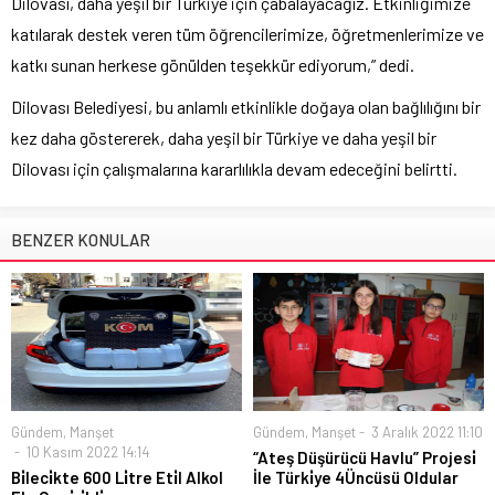
Dilovası, daha yeşil bir Türkiye için çabalayacağız. Etkinliğimize
katılarak destek veren tüm öğrencilerimize, öğretmenlerimize ve
katkı sunan herkese gönülden teşekkür ediyorum,” dedi.
Dilovası Belediyesi, bu anlamlı etkinlikle doğaya olan bağlılığını bir
kez daha göstererek, daha yeşil bir Türkiye ve daha yeşil bir
Dilovası için çalışmalarına kararlılıkla devam edeceğini belirtti.
BENZER KONULAR
Gündem
,
Manşet
Gündem
,
Manşet
3 Aralık 2022 11:10
10 Kasım 2022 14:14
“Ateş Düşürücü Havlu” Projesi̇
Bi̇leci̇kte 600 Li̇tre Eti̇l Alkol
İle Türki̇ye 4Üncüsü Oldular