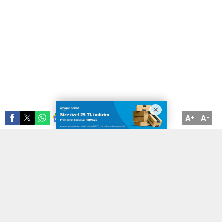
A
A
ABONE OL
+
-
Türkiye Basketbol Ligi İlkan Karaman Sezonu’nun 10 haftasında,
temsilcimiz Çayırova Belediyesi, sahasında Kapaklıspor’u konuk
edecek.
KOCAELİ (İGFA) –
Türkiye Basketbol Ligi İlkan Karaman
Sezonu’nda yoluna doludizgin devam eden Çayırova Belediyesi,
ligin 10 haftasında sahasında Kapaklıspor’u ağırlayacak. Baş