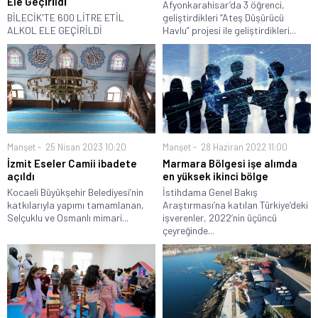
Ele Geçi̇ri̇ldi̇
Afyonkarahisar’da 3 öğrenci,
BİLECİK'TE 600 LİTRE ETİL
geliştirdikleri “Ateş Düşürücü
ALKOL ELE GEÇİRİLDİ
Havlu” projesi ile geliştirdikleri...
Manşet
25 Nisan 2023 10:20
Manşet
28 Haziran 2022 11:00
İzmit Eseler Camii ibadete
Marmara Bölgesi işe alımda
açıldı
en yüksek ikinci bölge
Kocaeli Büyükşehir Belediyesi’nin
İstihdama Genel Bakış
katkılarıyla yapımı tamamlanan,
Araştırması’na katılan Türkiye’deki
Selçuklu ve Osmanlı mimari...
işverenler, 2022’nin üçüncü
çeyreğinde...