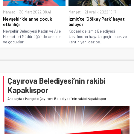
Manşet
30 Mart 2022 08:41
Manşet
21 Aralık 2022 15:17
Nevşehir’de anne çocuk
İzmit’te ‘Gölkay Park’ hayat
etkinliği
buluyor
Nevşehir Belediyesi Kadın ve Aile
Kocaeli’de İzmit Belediyesi
Hizmetleri Müdürlüğü’nde anneler
tarafından hayata geçirilecek ve
ve çocukları...
kentin yeni cazibe...
Çayırova Belediyesi’nin rakibi
Kapaklıspor
Anasayfa
»
Manşet
»
Çayırova Belediyesi’nin rakibi Kapaklıspor