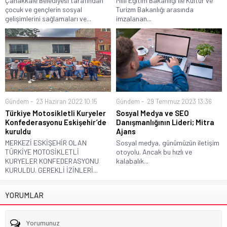
Çanakkale Belediyesi tarafından
Milli Eğitim Bakanlığı ile Kültür ve
çocuk ve gençlerin sosyal
Turizm Bakanlığı arasında
gelişimlerini sağlamaları ve...
imzalanan...
Gündem
23 Haziran 2022 10:15
Gündem
29 Temmuz 2023 13:36
Türkiye Motosikletli Kuryeler
Sosyal Medya ve SEO
Konfederasyonu Eskişehir’de
Danışmanlığının Lideri; Mitra
kuruldu
Ajans
MERKEZİ ESKİŞEHİR OLAN
Sosyal medya, günümüzün iletişim
TÜRKİYE MOTOSİKLETLİ
otoyolu. Ancak bu hızlı ve
KURYELER KONFEDERASYONU
kalabalık...
KURULDU. GEREKLİ İZİNLERİ...
YORUMLAR