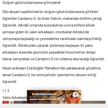
Doğum günü kutlamasına gitmişlerdi
Dün akşam saatlerinde bir doğum günü kutlamasına gittikleri
öğrenilen Candeniz G. ile Arda Yıldız’ın, mekandan birlikte çıktığı
öğrenildi. Alkollü ortamda bulunduktan sonra birlikte börek
yemeye giden iki yakın arkadaşın, oturdukları börekçide
tartışmaya başladığı ve çevredekiler tarafından sakinleştirildiği
öğrenildi. Börekçiden çıkarak yürümeye başlayan iki yakın
arkadaşın arasında geçmişte yaşadıkları husumetten dolayı
tekrar tartıştıkları ve Candeniz G.’nin silahına davrandığı öğrenildi.
Olayın ardından Eskibağlar Mahallesi’nde yakalanarak gözaltına
alınan Candeniz G.’nin emniyetteki işlemlerinin devam ettiği
öğrenildi.
1
| 3
Yakın Arkadaşların Tartışması Ci̇nayetle Son Buldu