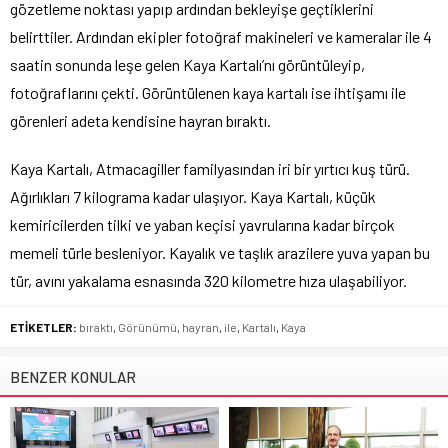
gözetleme noktası yapıp ardından bekleyişe geçtiklerini
belirttiler. Ardından ekipler fotoğraf makineleri ve kameralar ile 4
saatin sonunda leşe gelen Kaya Kartalı’nı görüntüleyip,
fotoğraflarını çekti. Görüntülenen kaya kartalı ise ihtişamı ile
görenleri adeta kendisine hayran bıraktı.
Kaya Kartalı, Atmacagiller familyasından iri bir yırtıcı kuş türü.
Ağırlıkları 7 kilograma kadar ulaşıyor. Kaya Kartalı, küçük
kemiricilerden tilki ve yaban keçisi yavrularına kadar birçok
memeli türle besleniyor. Kayalık ve taşlık arazilere yuva yapan bu
tür, avını yakalama esnasında 320 kilometre hıza ulaşabiliyor.
ETİKETLER:
bıraktı
,
Görünümü
,
hayran
,
ile
,
Kartalı
,
Kaya
BENZER KONULAR