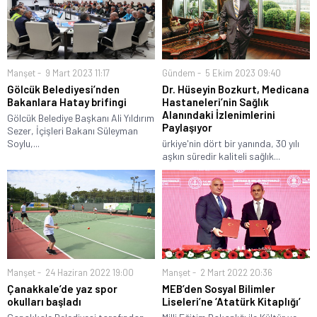
Manşet
9 Mart 2023 11:17
Gündem
5 Ekim 2023 09:40
Gölcük Belediyesi’nden
Dr. Hüseyin Bozkurt, Medicana
Bakanlara Hatay brifingi
Hastaneleri’nin Sağlık
Alanındaki İzlenimlerini
Gölcük Belediye Başkanı Ali Yıldırım
Paylaşıyor
Sezer, İçişleri Bakanı Süleyman
Soylu,...
ürkiye'nin dört bir yanında, 30 yılı
aşkın süredir kaliteli sağlık...
Manşet
24 Haziran 2022 19:00
Manşet
2 Mart 2022 20:36
Çanakkale’de yaz spor
MEB’den Sosyal Bilimler
okulları başladı
Liseleri’ne ‘Atatürk Kitaplığı’