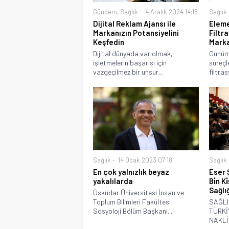
Gündem
,
Sağlık
4 Aralık 2024 14:16
Sağlık
Dijital Reklam Ajansı ile
Eleme
Markanızın Potansiyelini
Filtr
Keşfedin
Marka
Dijital dünyada var olmak,
Günümü
işletmelerin başarısı için
süreçl
vazgeçilmez bir unsur...
filtra
Sağlık
14 Ocak 2023 07:18
Sağlık
En çok yalnızlık beyaz
Eser 
yakalılarda
Bi̇n Ki
Sağlı
Üsküdar Üniversitesi İnsan ve
Toplum Bilimleri Fakültesi
SAĞLI
Sosyoloji Bölüm Başkanı...
TÜRKİ
NAKLİ.