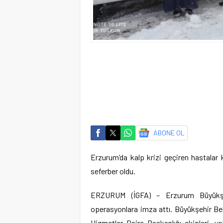
ABONE OL
Erzurum’da kalp krizi geçiren hastalar
seferber oldu.
ERZURUM (İGFA) – Erzurum Büyükşehi
operasyonlara imza attı. Büyükşehir Bele
Hizmetler Daire Başkanlığı ekipleri, yo