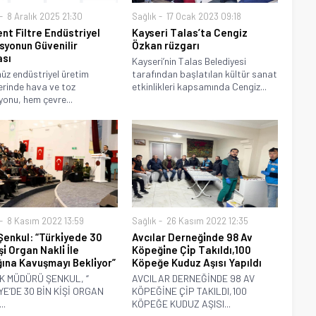
8 Aralık 2025 21:30
Sağlık
17 Ocak 2023 09:18
nt Filtre Endüstriyel
Kayseri Talas’ta Cengiz
asyonun Güvenilir
Özkan rüzgarı
sı
Kayseri’nin Talas Belediyesi
z endüstriyel üretim
tarafından başlatılan kültür sanat
erinde hava ve toz
etkinlikleri kapsamında Cengiz...
syonu, hem çevre...
8 Kasım 2022 13:59
Sağlık
26 Kasım 2022 12:35
Şenkul: “Türki̇yede 30
Avcılar Derneği̇nde 98 Av
̇şi̇ Organ Nakli̇ İle
Köpeği̇ne Çi̇p Takıldı,100
ğına Kavuşmayı Bekli̇yor”
Köpeğe Kuduz Aşısı Yapıldı
K MÜDÜRÜ ŞENKUL, “
AVCILAR DERNEĞİNDE 98 AV
YE’DE 30 BİN KİŞİ ORGAN
KÖPEĞİNE ÇİP TAKILDI,100
..
KÖPEĞE KUDUZ AŞISI...