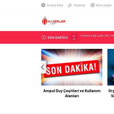
Sitene Ekle
Yazarlar
Bize Ulaşın
SON DAKİKA
Telegram Grupları Nas
2026 Ahşap Bahçe Dek
Organik Büyüme Strate
Seamless Travel Begin
İstanbul’da Güvenli ve 
Hazır Sistem Fiyatları:
A Comprehensive Over
Ampul Duy Çeşitleri ve Kullanım
Or
Telsiz Ortodonti: Mode
Alanları
V
Kick.com Rraenee: Dij
Ampul Duy Çeşitleri ve