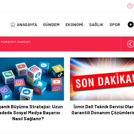
7
ANASAYFA
GÜNDEM
EKONOMİ
SAĞLIK
SPOR
ıl Bulunur?: Telegram’da Grup Bulma Deneyimini Sadeleştirin
orasyonu Trendleri: Doğal ve Modern Tasarım Önerileri
jisi: Uzun Vadede Sosyal Medya Başarısı Nasıl Sağlanır?
s: Discover the Convenience of Istanbul Transfer Services
Konforlu Kız Öğrenci Yurtları
 Uygun Maliyetlerle Verimlilik Sağlayın
view: Your Canada Immigration Guide Awaits
ganik Büyüme Stratejisi: Uzun
İzmir Dell Teknik Servisi Ola
rn Diş Tedavisinin Yeni Yüzü
adede Sosyal Medya Başarısı
Garantili Donanım Çözümleri
ital Dünyada Öne Çıkan Bir İsim
Nasıl Sağlanır?
 Kullanım Alanları