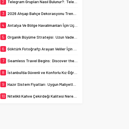
her yıl binlerce öğrenciye
2
Telegram Grupları Nasıl Bulunur?: Telegram’da Grup Bulma Deneyimini Sadeleştirin
navigating through its
ev sahipliği yapmaktadır.
busy streets can
Bu bağlamda, İstanbul
3
2026 Ahşap Bahçe Dekorasyonu Trendleri: Doğal ve Modern Tasarım Önerileri
sometimes...
kız öğrenci yurtları, genç
kadınların...
4
Antalya Ve Bölge Havalimanları İçin Uçak Radarı
5
Organik Büyüme Stratejisi: Uzun Vadede Sosyal Medya Başarısı Nasıl Sağlanır?
6
Göktürk Fotoğrafçı Arayan Veliler İçin Okul Kaydı Fotoğrafı Hazırlık Listesi
7
Seamless Travel Begins: Discover the Convenience of Istanbul Transfer Services
8
İstanbul’da Güvenli ve Konforlu Kız Öğrenci Yurtları
9
Hazır Sistem Fiyatları: Uygun Maliyetlerle Verimlilik Sağlayın
10
Nitelikli Kahve Çekirdeği Kalitesi Nereden Anlaşılır?