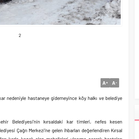
2
A
A
+
-
 kar nedeniyle hastaneye gidemeyince köy halkı ve belediye
r Belediyesi’nin kırsaldaki kar timleri, nefes kesen
diyesi Çağrı Merkezi’ne gelen ihbarları değerlendiren Kırsal
lları karla kapalı olan mahalleleri ulaşıma açarak hastaları