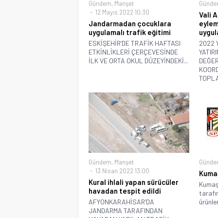
Gündem
,
Manşet
Günde
12 Mayıs 2022 10:30
Vali A
Jandarmadan çocuklara
eylem
uygulamalı trafik eğitimi
uygul
ESKİŞEHİR’DE TRAFİK HAFTASI
2022 
ETKİNLİKLERİ ÇERÇEVESİNDE
YATIR
İLK VE ORTA OKUL DÜZEYİNDEKİ...
DEĞER
KOOR
TOPLAN
Gündem
,
Manşet
Günde
13 Nisan 2022 13:00
Kumaş
Kural ihlali yapan sürücüler
Kumaş 
havadan tespit edildi
tarafı
AFYONKARAHİSAR’DA
ürünler
JANDARMA TARAFINDAN