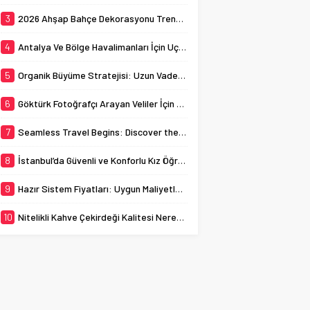
ev sahipliği yapmaktadır.
busy streets can
Bu bağlamda, İstanbul
3
2026 Ahşap Bahçe Dekorasyonu Trendleri: Doğal ve Modern Tasarım Önerileri
sometimes...
kız öğrenci yurtları, genç
kadınların...
4
Antalya Ve Bölge Havalimanları İçin Uçak Radarı
5
Organik Büyüme Stratejisi: Uzun Vadede Sosyal Medya Başarısı Nasıl Sağlanır?
6
Göktürk Fotoğrafçı Arayan Veliler İçin Okul Kaydı Fotoğrafı Hazırlık Listesi
7
Seamless Travel Begins: Discover the Convenience of Istanbul Transfer Services
8
İstanbul’da Güvenli ve Konforlu Kız Öğrenci Yurtları
9
Hazır Sistem Fiyatları: Uygun Maliyetlerle Verimlilik Sağlayın
10
Nitelikli Kahve Çekirdeği Kalitesi Nereden Anlaşılır?