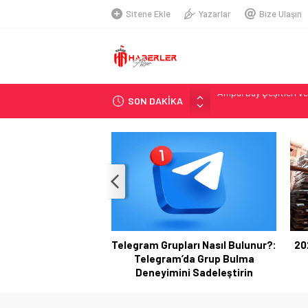
Sitene Ekle
Yazarlar
Bize Ulaşın
Ampul Duy Çeşitleri ve
SON DAKİKA
Telegram Grupları Nas
2026 Ahşap Bahçe Dek
Organik Büyüme Strate
Seamless Travel Begin
İstanbul’da Güvenli ve 
Hazır Sistem Fiyatları:
A Comprehensive Over
Telegram Grupları Nasıl Bulunur?:
20
Telsiz Ortodonti: Mode
Telegram’da Grup Bulma
Kick.com Rraenee: Dij
Deneyimini Sadeleştirin