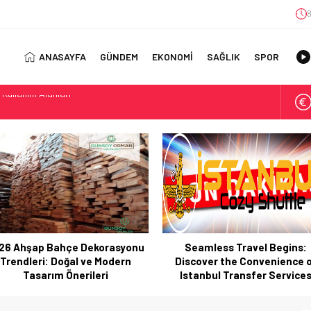
8
ANASAYFA
GÜNDEM
EKONOMİ
SAĞLIK
SPOR
 Kullanım Alanları
ıl Bulunur?: Telegram’da Grup Bulma Deneyimini Sadeleştirin
orasyonu Trendleri: Doğal ve Modern Tasarım Önerileri
jisi: Uzun Vadede Sosyal Medya Başarısı Nasıl Sağlanır?
s: Discover the Convenience of Istanbul Transfer Services
Konforlu Kız Öğrenci Yurtları
 Uygun Maliyetlerle Verimlilik Sağlayın
view: Your Canada Immigration Guide Awaits
26 Ahşap Bahçe Dekorasyonu
Seamless Travel Begins:
rn Diş Tedavisinin Yeni Yüzü
Trendleri: Doğal ve Modern
Discover the Convenience 
ital Dünyada Öne Çıkan Bir İsim
Tasarım Önerileri
Istanbul Transfer Service