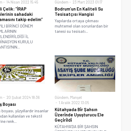
m
14 Nisan 2022 15:45
Gündem
23 Mart 2023 01:17
li Çelik: “İRAP
Bodrum’un En Kaliteli Su
lerinin sahadaki
Tesisatçısı Hangisi
amasını takip edelim”
Yapılarda ortaya çıkması
YILI BİRİNCİ DÖNEM
muhtemel olan sorunlardan bir
IMLARININ
tanesi su tesisatı...
LENDİRİLDİĞİ İL
DİNASYON KURULU
TISI’NIN...
m
20 Şubat 2024 18:36
Gündem
,
Manşet
1 Aralık 2022 13:05
 Boyası
Kütahyada Bi̇r Şahsın
boyası, yüzyıllardır insanlar
Üzeri̇nde Uyuşturucu Ele
ndan kullanılan ve tekstil
Geçi̇ri̇ldi̇
ine renk...
KÜTAHYA’DA BİR ŞAHSIN