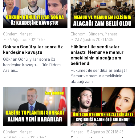
Gündem
,
Manşet
Ekonomi
,
Gündem
,
Manşet
24 Ağustos 2021 17:58
23 Ağustos 2021 17:05
Gökhan Gönül yıllar sonra öz
Hükümet ile sendikalar
kardeşine kavuştu
anlaştı! Memur ve memur
emeklisinin alacağı zam
Gökhan Gönül yıllar sonra öz
belirlendi
kardeşine kavuştu… Dün Didem
Arslan...
Hükümet ile sendikalar anlaştı!
Memur ve memur emeklisinin
alacağı zam...
Gündem
,
Manşet
Manşet
5 Ağustos 2021 18:46
19 Ağustos 2021 20:47