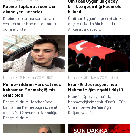
Ümitcan Uygun’un geceyi
Kabine Toplantısı sonrası
birlikte geçirdiği kadın ölü
alınan yeni kararlar
bulundu
Kabine Toplantısı sonrası alınan
Ümitcan Uygun’un geceyi birlikte
yeni kararlar Kabine toplantısı
geçirdiği kadın ölü bulundu…
sona erdikten...
Ankara’da geceyi...
Manşet
12 Haziran 2021 01:01
Manşet
30 Mayıs 2021 03:43
Pençe-Yıldırım Harekatı’nda
Eren-15 Operasyonu’nda
kahraman Mehmetçiğimiz
Mehmetçiğimiz şehit düştü
şehit oldu
Eren-15 Operasyonu’nda
Pençe-Yıldırım Harekatı’nda
Mehmetçiğimiz şehit düştü… Türk
kahraman Mehmetçiğimiz şehit
Silahlı Kuvvetleri’nin Ağrı
oldu… Milli Savunma Bakanlığı,
Doğubeyazıt’ta...
Pençe-Yıldırım...