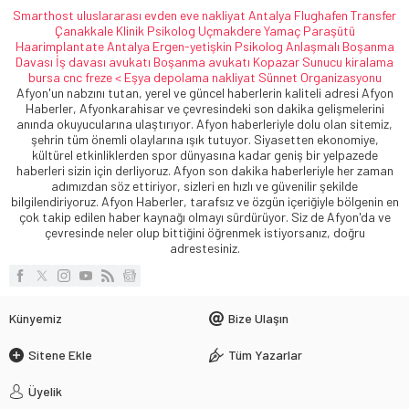
Smarthost
uluslararası evden eve nakliyat
Antalya Flughafen Transfer
Çanakkale Klinik Psikolog
Uçmakdere Yamaç Paraşütü
Haarimplantate
Antalya Ergen-yetişkin Psikolog
Anlaşmalı Boşanma
Davası
İş davası avukatı
Boşanma avukatı
Kopazar
Sunucu kiralama
bursa cnc freze <
Eşya depolama
nakliyat
Sünnet Organizasyonu
Afyon'un nabzını tutan, yerel ve güncel haberlerin kaliteli adresi Afyon
Haberler, Afyonkarahisar ve çevresindeki son dakika gelişmelerini
anında okuyucularına ulaştırıyor. Afyon haberleriyle dolu olan sitemiz,
şehrin tüm önemli olaylarına ışık tutuyor. Siyasetten ekonomiye,
kültürel etkinliklerden spor dünyasına kadar geniş bir yelpazede
haberleri sizin için derliyoruz. Afyon son dakika haberleriyle her zaman
adımızdan söz ettiriyor, sizleri en hızlı ve güvenilir şekilde
bilgilendiriyoruz. Afyon Haberler, tarafsız ve özgün içeriğiyle bölgenin en
çok takip edilen haber kaynağı olmayı sürdürüyor. Siz de Afyon'da ve
çevresinde neler olup bittiğini öğrenmek istiyorsanız, doğru
adrestesiniz.
Künyemiz
Bize Ulaşın
Sitene Ekle
Tüm Yazarlar
Üyelik