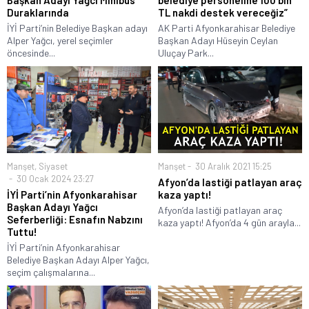
Başkan Adayı Yağcı Minibüs
belediye personeline 100 bin
Duraklarında
TL nakdi destek vereceğiz”
İYİ Parti’nin Belediye Başkan adayı
AK Parti Afyonkarahisar Belediye
Alper Yağcı, yerel seçimler
Başkan Adayı Hüseyin Ceylan
öncesinde...
Uluçay Park...
Manşet
,
Siyaset
Manşet
30 Aralık 2021 15:25
30 Ocak 2024 23:27
Afyon’da lastiği patlayan araç
İYİ Parti’nin Afyonkarahisar
kaza yaptı!
Başkan Adayı Yağcı
Afyon’da lastiği patlayan araç
Seferberliği: Esnafın Nabzını
kaza yaptı! Afyon’da 4 gün arayla...
Tuttu!
İYİ Parti’nin Afyonkarahisar
Belediye Başkan Adayı Alper Yağcı,
seçim çalışmalarına...