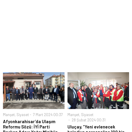
Manşet
,
Siyaset
7 Mart 2024 00:37
Manşet
,
Siyaset
28 Şubat 2024 00:31
Afyonkarahisar’da Ulaşım
Reformu Sözü: İYİ Parti
Uluçay, “Yeni evlenecek