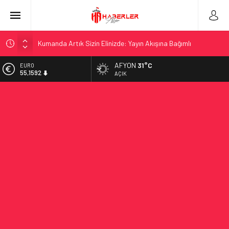
Kumanda Artık Sizin Elinizde: Yayın Akışına Bağımlı
Kalmadan TV İzleme Rehberi
AFYON
31°C
EURO
Dinleme Cihazı Tespiti: Gizlilik İçin Alınması Gereken Önlemler
55,1592
AÇIK
Girne’de Kiralık Ev Fırsatları ile Yeni Bir Hayat Başlatın
ALTIN
6.649,08
Maximize Your Fitness Journey with a TDEE Calculator
Ampul Duy Çeşitleri ve Kullanım Alanları
BİST
13.879,11
Telegram Grupları Nasıl Bulunur?: Telegram’da Grup Bulma
Deneyimini Sadeleştirin
DOLAR
47,7124
2026 Ahşap Bahçe Dekorasyonu Trendleri: Doğal ve Modern
Tasarım Önerileri
Organik Büyüme Stratejisi: Uzun Vadede Sosyal Medya
Başarısı Nasıl Sağlanır?
Seamless Travel Begins: Discover the Convenience of
Istanbul Transfer Services