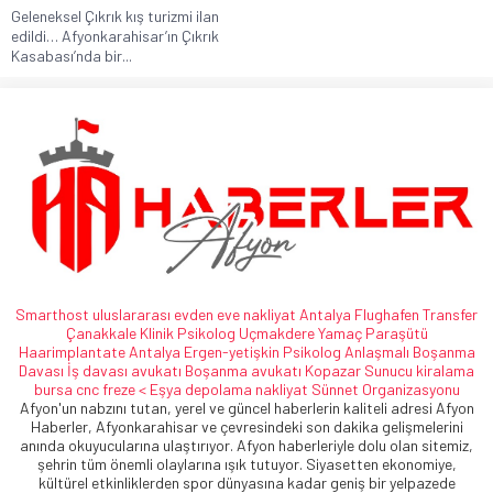
Geleneksel Çıkrık kış turizmi ilan
edildi… Afyonkarahisar’ın Çıkrık
Kasabası’nda bir...
Smarthost
uluslararası evden eve nakliyat
Antalya Flughafen Transfer
Çanakkale Klinik Psikolog
Uçmakdere Yamaç Paraşütü
Haarimplantate
Antalya Ergen-yetişkin Psikolog
Anlaşmalı Boşanma
Davası
İş davası avukatı
Boşanma avukatı
Kopazar
Sunucu kiralama
bursa cnc freze <
Eşya depolama
nakliyat
Sünnet Organizasyonu
Afyon'un nabzını tutan, yerel ve güncel haberlerin kaliteli adresi Afyon
Haberler, Afyonkarahisar ve çevresindeki son dakika gelişmelerini
anında okuyucularına ulaştırıyor. Afyon haberleriyle dolu olan sitemiz,
şehrin tüm önemli olaylarına ışık tutuyor. Siyasetten ekonomiye,
kültürel etkinliklerden spor dünyasına kadar geniş bir yelpazede