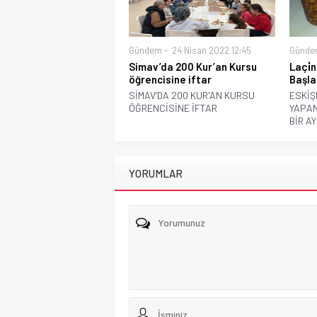
Gündem
24 Nisan 2022 12:45
Günde
Simav’da 200 Kur’an Kursu
Laçi̇
öğrencisine iftar
Başla
SİMAV’DA 200 KUR'AN KURSU
ESKİŞ
ÖĞRENCİSİNE İFTAR
YAPAN
BİR AY
YORUMLAR