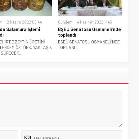
m
2 Kasım 2022 09:44
Gündem
4 Haziran 2022 11:45
nde Salamura İşlemi̇
BŞEÜ Senatosu Osmaneli’nde
dı
toplandı
EHİR’DE ZEYTİN ÜRETİMİ
BŞEÜ SENATOSU OSMANELİ’NDE
 ERDEM ÖZTÜRK, YAKLAŞIK
TOPLANDI
 SÜRECEK...