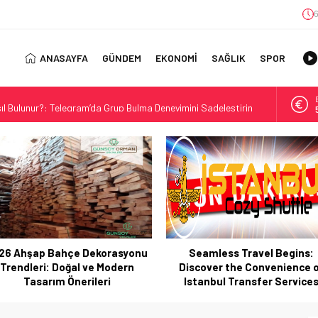
6
ANASAYFA
GÜNDEM
EKONOMİ
SAĞLIK
SPOR
ıl Bulunur?: Telegram’da Grup Bulma Deneyimini Sadeleştirin
orasyonu Trendleri: Doğal ve Modern Tasarım Önerileri
jisi: Uzun Vadede Sosyal Medya Başarısı Nasıl Sağlanır?
s: Discover the Convenience of Istanbul Transfer Services
Konforlu Kız Öğrenci Yurtları
 Uygun Maliyetlerle Verimlilik Sağlayın
view: Your Canada Immigration Guide Awaits
Seamless Travel Begins:
İstanbul’da Güvenli ve Konfo
rn Diş Tedavisinin Yeni Yüzü
iscover the Convenience of
Kız Öğrenci Yurtları
ital Dünyada Öne Çıkan Bir İsim
Istanbul Transfer Services
 Kullanım Alanları