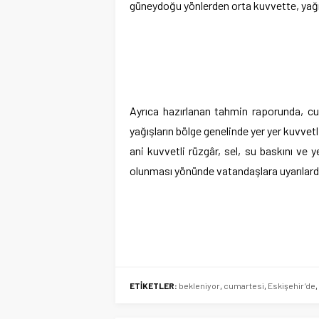
güneydoğu yönlerden orta kuvvette, yağış 
Ayrıca hazırlanan tahmin raporunda, c
yağışların bölge genelinde yer yer kuvvet
ani kuvvetli rüzgâr, sel, su baskını ve y
olunması yönünde vatandaşlara uyarılard
ETİKETLER:
bekleniyor
,
cumartesi
,
Eskişehir’de
,