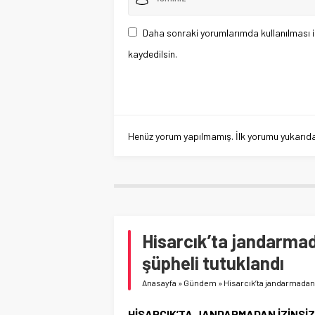
Daha sonraki yorumlarımda kullanılması i
kaydedilsin.
Henüz yorum yapılmamış. İlk yorumu yukarıdaki
Hisarcık’ta jandarmad
şüpheli tutuklandı
Anasayfa
»
Gündem
»
Hisarcık’ta jandarmadan 
HİSARCIK’TA JANDARMADAN İZİNSİZ