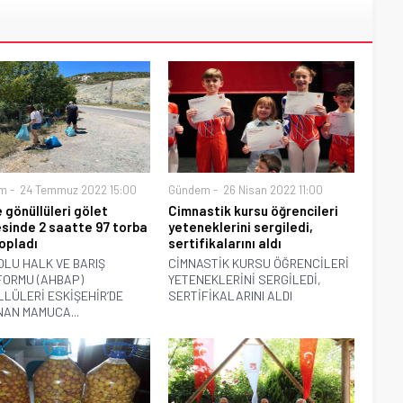
m
24 Temmuz 2022 15:00
Gündem
26 Nisan 2022 11:00
 gönüllüleri gölet
Cimnastik kursu öğrencileri
sinde 2 saatte 97 torba
yeteneklerini sergiledi,
opladı
sertifikalarını aldı
LU HALK VE BARIŞ
CİMNASTİK KURSU ÖĞRENCİLERİ
ORMU (AHBAP)
YETENEKLERİNİ SERGİLEDİ,
LÜLERİ ESKİŞEHİR’DE
SERTİFİKALARINI ALDI
AN MAMUCA...