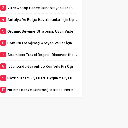
ev sahipliği yapmaktadır.
busy streets can
Bu bağlamda, İstanbul
3
2026 Ahşap Bahçe Dekorasyonu Trendleri: Doğal ve Modern Tasarım Önerileri
sometimes...
kız öğrenci yurtları, genç
kadınların...
4
Antalya Ve Bölge Havalimanları İçin Uçak Radarı
5
Organik Büyüme Stratejisi: Uzun Vadede Sosyal Medya Başarısı Nasıl Sağlanır?
6
Göktürk Fotoğrafçı Arayan Veliler İçin Okul Kaydı Fotoğrafı Hazırlık Listesi
7
Seamless Travel Begins: Discover the Convenience of Istanbul Transfer Services
8
İstanbul’da Güvenli ve Konforlu Kız Öğrenci Yurtları
9
Hazır Sistem Fiyatları: Uygun Maliyetlerle Verimlilik Sağlayın
10
Nitelikli Kahve Çekirdeği Kalitesi Nereden Anlaşılır?