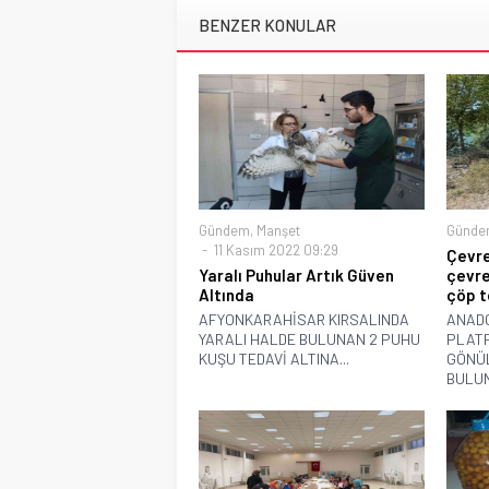
BENZER KONULAR
Gündem
,
Manşet
Günde
11 Kasım 2022 09:29
Çevre
Yaralı Puhular Artık Güven
çevre
Altında
çöp t
AFYONKARAHİSAR KIRSALINDA
ANADO
YARALI HALDE BULUNAN 2 PUHU
PLATF
KUŞU TEDAVİ ALTINA...
GÖNÜL
BULUN