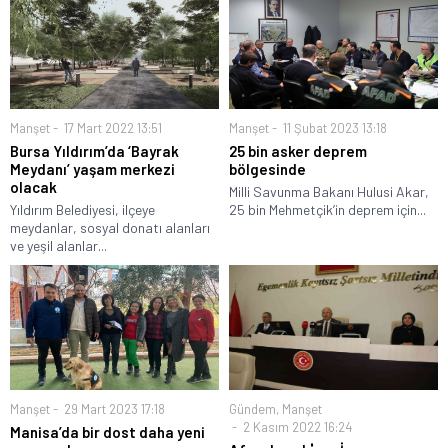
Manşet
17 Mart 2022 13:51
Manşet
11 Şubat 2023 13:18
Bursa Yıldırım’da ‘Bayrak
25 bin asker deprem
Meydanı’ yaşam merkezi
bölgesinde
olacak
Milli Savunma Bakanı Hulusi Akar,
Yıldırım Belediyesi, ilçeye
25 bin Mehmetçik’in deprem için...
meydanlar, sosyal donatı alanları
ve yeşil alanlar...
Manşet
29 Mart 2023 17:18
Gündem
,
Manşet
2 Kasım 2022 16:24
Manisa’da bir dost daha yeni