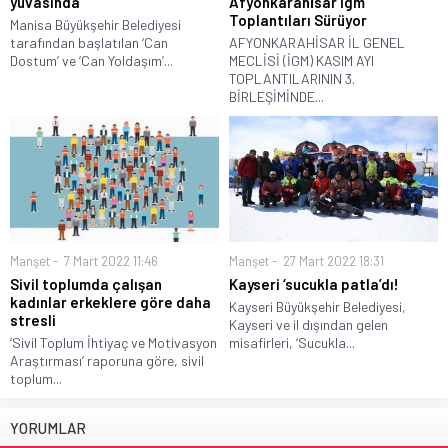
yuvasında
Afyonkarahi̇sar İgm
Toplantıları Sürüyor
Manisa Büyükşehir Belediyesi
tarafından başlatılan ‘Can
AFYONKARAHİSAR İL GENEL
Dostum’ ve ‘Can Yoldaşım’...
MECLİSİ (İGM) KASIM AYI
TOPLANTILARININ 3.
BİRLEŞİMİNDE...
Manşet
7 Mart 2022 11:46
Manşet
27 Mart 2022 18:31
Sivil toplumda çalışan
Kayseri ‘sucukla patla’dı!
kadınlar erkeklere göre daha
Kayseri Büyükşehir Belediyesi,
stresli
Kayseri ve il dışından gelen
‘Sivil Toplum İhtiyaç ve Motivasyon
misafirleri, ‘Sucukla...
Araştırması’ raporuna göre, sivil
toplum...
YORUMLAR