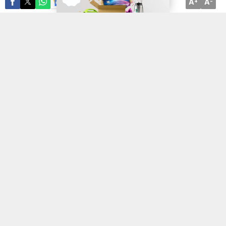
A
A
ABONE OL
+
-
Afyon’da 8 kişinin evinden cephanelik çıktı! Afyon’un
Dinar
ilçesinde gerçekleştirilen bir düğünde havaya ateş eden 8 kişi
polis ekiplerinin başarılı operasyonuyla gözaltına alındı. Şahısların
ev ve iş yerlerinde yapılan aramalar neticesinde ise neredeyse bir
cephanelik ele geçirildi.
Alınan bilgiler doğrultusunda, Dinar’da gerçekleştirilen bir
düğünde havaya ateş edildiği bilgisini alan polis ekipleri harekete
geçerek detaylı bir çalışma ve inceleme başlattı. Yapılan
değerlendirmelerde düğüne katılım göstererek havaya ateş
ettikleri tespit edilen Y.B., F.B., B.C., R.O.Ö., Y.A.B., S.K., B.A.Ö.
ve D.G., isimli 8 kişi
gözaltına
alındı. Kişilerin Afyon şehir merkezi
başta olmak üzere Dinar, Dazkırı ilçeleri
ile Denizli’nin Çivril ilçesinde ev ve iş yerlerine de baskın
düzenleyen polis ekipleri 7 adet ruhsatlı silah, 5 adet kuru sıkı