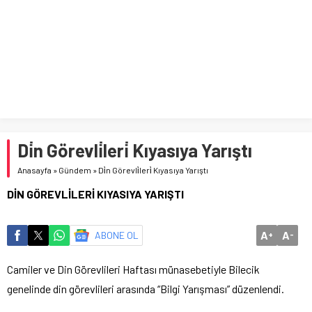
Deneyimini Sadeleştirin
Di̇n Görevli̇leri̇ Kıyasıya Yarıştı
Anasayfa
»
Gündem
»
Di̇n Görevli̇leri̇ Kıyasıya Yarıştı
DİN GÖREVLİLERİ KIYASIYA YARIŞTI
A
A
ABONE OL
+
-
Camiler ve Din Görevlileri Haftası münasebetiyle Bilecik
genelinde din görevlileri arasında “Bilgi Yarışması” düzenlendi.