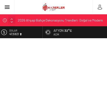
2026 Ahşap Bahçe Dekorasyonu Trendleri: Doğal ve Modern
Tasarım Önerileri
AFYON
32°C
DOLAR
Organik Büyüme Stratejisi: Uzun Vadede Sosyal Medya
47,5921
AÇIK
Başarısı Nasıl Sağlanır?
EURO
Seamless Travel Begins: Discover the Convenience of
54,9747
Istanbul Transfer Services
ALTIN
İstanbul’da Güvenli ve Konforlu Kız Öğrenci Yurtları
6.499,25
Hazır Sistem Fiyatları: Uygun Maliyetlerle Verimlilik Sağlayın
BİST
13.798,82
A Comprehensive Overview: Your Canada Immigration
Guide Awaits
Telsiz Ortodonti: Modern Diş Tedavisinin Yeni Yüzü
Kick.com Rraenee: Dijital Dünyada Öne Çıkan Bir İsim
Ampul Duy Çeşitleri ve Kullanım Alanları
Telegram Grupları Nasıl Bulunur?: Telegram’da Grup Bulma