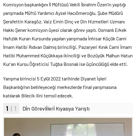
Komisyon başkanlığını İl Müftüsü Vekili İbrahim Özen’in yaptığı
yarışmada Müftü Yardımcı Aysel Hacıömeroğlu, Şube Müdürü
Şerafettin Karagöz, Vaiz Emin Dinç ve Din Hizmetleri Uzmanı
Hakkı Şener komisyon üyesi olarak görev yaptı. Osmanlı Erkek
Hafızlık Kuran Kursunda yapılan yarışmada İnhisar Küçük Cami
İmam Hatibi Rıdvan Dalmış birinciliği, Pazaryeri Kınık Cami İmam
Hatibi Muhammed Küçükkaya ikinciliği ve Bozüyük Malhun Hatun
Kur’an Kursu Öğreticisi Tuğba Bosnalı ise üçüncülüğü elde etti.
Yarışma birincisi 5 Eylül 2022 tarihinde Diyanet İşleri
Başkanlığı’nın belirleyeceği merkezlerde final yarışmasına
katılarak Bilecik ilini temsil edecek.
1
| 1
Di̇n Görevli̇leri̇ Kıyasıya Yarıştı