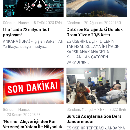
Gündem
,
Manşet
5 Eylül 2023 12:14
Gündem
20 Ağustos 2022 11:30
1 haftada 72 milyon ‘bot’
Çatören Barajındaki̇ Doluluk
paylaşım!
Oranı Yüzde 20,5 Arttı
ANKARA (İGFA) – İçişleri Bakanı Ali
ESKİŞEHİR’DE ÇİFTÇİLERİN
Yerlikaya, sosyal medya...
TARIMSAL SULAMA İHTİYACINI
KARŞILAMAK AMACIYLA
KULLANILAN ÇATÖREN
BARAJI’NIN...
Gündem
,
Manşet
Gündem
,
Manşet
7 Ekim 2022 11:45
23 Kasım 2022 15:35
Sürücü Adaylarına Son Ders
‘Mermer Alışveri̇şi̇nden Kar
Jandarmadan
Vereceği̇m Yalanı İle Mi̇lyonluk
ESKİŞEHİR TEPEBAŞI JANDARMA