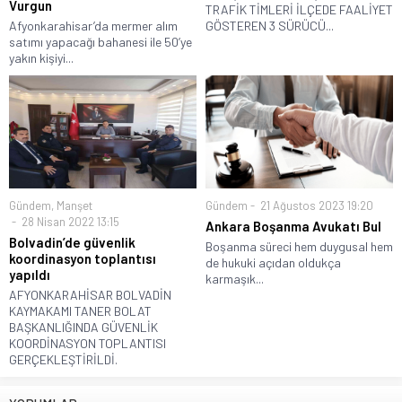
Vurgun
TRAFİK TİMLERİ İLÇEDE FAALİYET
Afyonkarahisar’da mermer alım
GÖSTEREN 3 SÜRÜCÜ...
satımı yapacağı bahanesi ile 50’ye
yakın kişiyi...
Gündem
,
Manşet
Gündem
21 Ağustos 2023 19:20
28 Nisan 2022 13:15
Ankara Boşanma Avukatı Bul
Bolvadin’de güvenlik
Boşanma süreci hem duygusal hem
koordinasyon toplantısı
de hukuki açıdan oldukça
yapıldı
karmaşık...
AFYONKARAHİSAR BOLVADİN
KAYMAKAMI TANER BOLAT
BAŞKANLIĞINDA GÜVENLİK
KOORDİNASYON TOPLANTISI
GERÇEKLEŞTİRİLDİ.