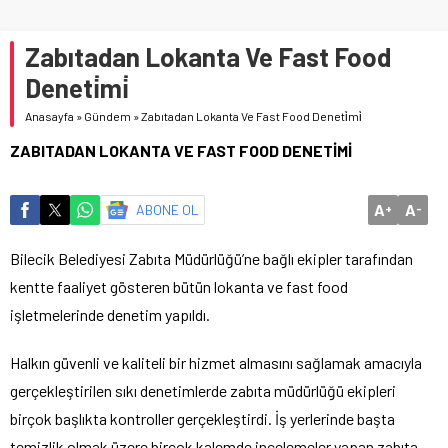
Zabıtadan Lokanta Ve Fast Food
Deneti̇mi̇
Anasayfa
»
Gündem
»
Zabıtadan Lokanta Ve Fast Food Deneti̇mi̇
ZABITADAN LOKANTA VE FAST FOOD DENETİMİ
A
A
ABONE OL
+
-
Bilecik Belediyesi Zabıta Müdürlüğü’ne bağlı ekipler tarafından
kentte faaliyet gösteren bütün lokanta ve fast food
işletmelerinde denetim yapıldı.
Halkın güvenli ve kaliteli bir hizmet almasını sağlamak amacıyla
gerçekleştirilen sıkı denetimlerde zabıta müdürlüğü ekipleri
birçok başlıkta kontroller gerçekleştirdi. İş yerlerinde başta
temizlik olmak üzere birçok kalemde incelemeler yapan zabıta