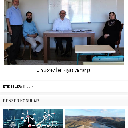
Di̇n Görevli̇leri̇ Kıyasıya Yarıştı
ETİKETLER:
Bilecik
BENZER KONULAR