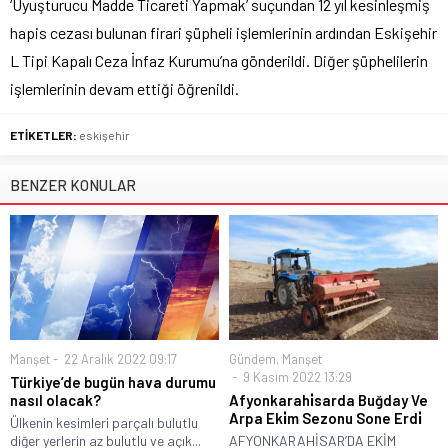
‘Uyuşturucu Madde Ticareti Yapmak’ suçundan 12 yıl kesinleşmiş
hapis cezası bulunan firari şüpheli işlemlerinin ardından Eskişehir
L Tipi Kapalı Ceza İnfaz Kurumu’na gönderildi. Diğer şüphelilerin
işlemlerinin devam ettiği öğrenildi.
ETİKETLER:
eskişehir
BENZER KONULAR
Manşet
22 Aralık 2022 09:17
Gündem
,
Manşet
9 Kasım 2022 13:29
Türkiye’de bugün hava durumu
nasıl olacak?
Afyonkarahi̇sarda Buğday Ve
Arpa Eki̇m Sezonu Sone Erdi̇
Ülkenin kesimleri parçalı bulutlu
diğer yerlerin az bulutlu ve açık...
AFYONKARAHİSAR’DA EKİM