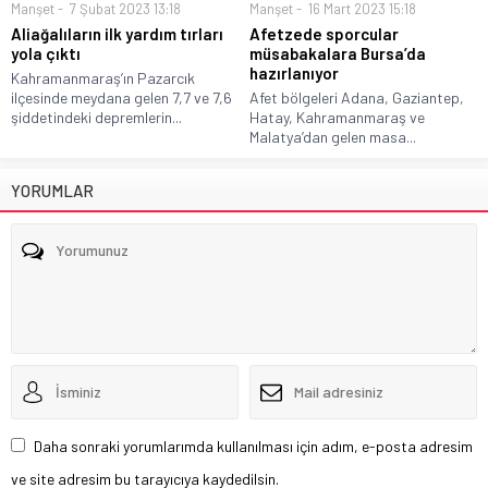
Manşet
7 Şubat 2023 13:18
Manşet
16 Mart 2023 15:18
Aliağalıların ilk yardım tırları
Afetzede sporcular
yola çıktı
müsabakalara Bursa’da
hazırlanıyor
Kahramanmaraş’ın Pazarcık
ilçesinde meydana gelen 7,7 ve 7,6
Afet bölgeleri Adana, Gaziantep,
şiddetindeki depremlerin...
Hatay, Kahramanmaraş ve
Malatya’dan gelen masa...
YORUMLAR
Daha sonraki yorumlarımda kullanılması için adım, e-posta adresim
ve site adresim bu tarayıcıya kaydedilsin.