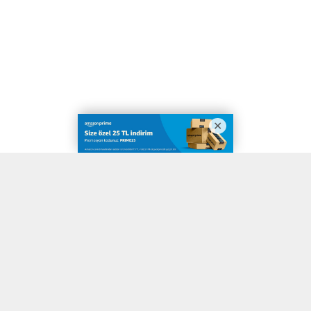
A
A
ABONE OL
+
-
Eskişehir Osmangazi Üniversitesi’nde (ESOGÜ) ‘2021-2022
Öğretim Yılı Mezuniyet Törenleri’ üçüncü gününde de hız
kesmeden devam etti.
Mezuniyetin üçüncü gününün sabahında ilk olarak Fen Edebiyat
ve Sağlık Bilimleri Fakülteleri, öğleden sonra ise İktisadi ve İdari