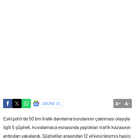
A
A
ABONE OL
+
-
Eskişehir’de 50 bin liralık damlama borularının çalınması olayıyla
ilgili 5 şüpheli, kovalamaca esnasında yaptıkları trafik kazasının
ardından yakalandı. Şüpheliler arasından 12 yıl kesinleşmiş hapis