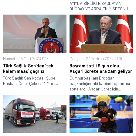
AYIYLA BİRLİKTE BAŞLAYAN
BUĞDAY VE ARPA EKİM SEZONU...
Manşet
14 Mart 2023 11:18
Manşet
27 Haziran 2022 21:00
Türk Sağlık-Sen’den ‘tek
Bayram tatili 9 gün oldu…
kalem maaş’ çağrısı
Asgari ücrete ara zam geliyor
Türk Sağlık Sen Kocaeli Şube
Cumhurbaşkanı Erdoğan
Başkanı Ömer Çeker, 14 Mart...
başkanlığındaki kabine toplantısı
sona erdi. Asgari ücret için...