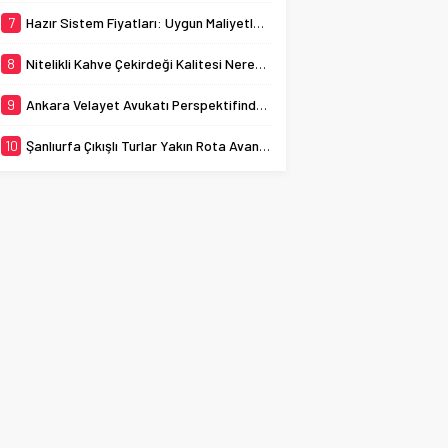
7
Hazır Sistem Fiyatları: Uygun Maliyetlerle Verimlilik Sağlayın
8
Nitelikli Kahve Çekirdeği Kalitesi Nereden Anlaşılır?
9
Ankara Velayet Avukatı Perspektifinden Çocuğun Üstün Yararı Ölçütleri Nelerdir?
10
Şanlıurfa Çıkışlı Turlar Yakın Rota Avantajları