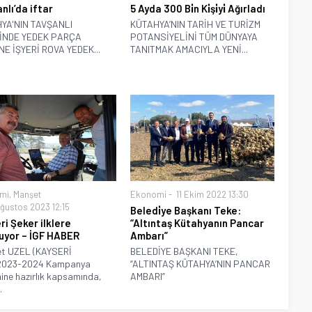
nlı’da iftar
5 Ayda 300 Bi̇n Ki̇şi̇yi̇ Ağırladı
YA'NIN TAVŞANLI
KÜTAHYA’NIN TARİH VE TURİZM
İNDE YEDEK PARÇA
POTANSİYELİNİ TÜM DÜNYAYA
E İŞYERİ ROVA YEDEK...
TANITMAK AMACIYLA YENİ...
mi
,
Manşet
Ekonomi
11 Ekim 2022 13:30
ğustos 2023 12:15
Beledi̇ye Başkanı Teke:
ri Şeker ilklere
“Altıntaş Kütahyanın Pancar
yor – İGF HABER
Ambarı”
t UZEL (KAYSERİ
BELEDİYE BAŞKANI TEKE,
2023-2024 Kampanya
“ALTINTAŞ KÜTAHYA’NIN PANCAR
ne hazırlık kapsamında,
AMBARI”
.