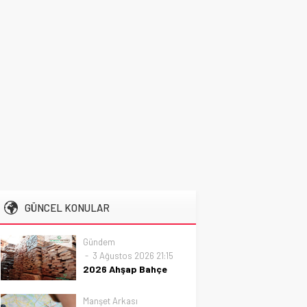
GÜNCEL KONULAR
Gündem
3 Ağustos 2026 21:15
2026 Ahşap Bahçe
Dekorasyonu
Trendleri: Doğal ve
Manşet Arkası