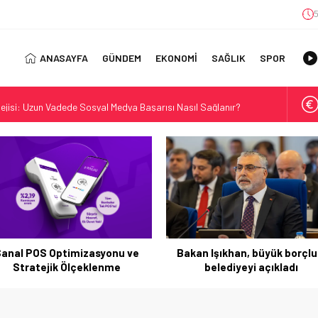
5
ANASAYFA
GÜNDEM
EKONOMİ
SAĞLIK
SPOR
jisi: Uzun Vadede Sosyal Medya Başarısı Nasıl Sağlanır?
s: Discover the Convenience of Istanbul Transfer Services
Konforlu Kız Öğrenci Yurtları
 Uygun Maliyetlerle Verimlilik Sağlayın
view: Your Canada Immigration Guide Awaits
rn Diş Tedavisinin Yeni Yüzü
ital Dünyada Öne Çıkan Bir İsim
akan Işıkhan, büyük borçlu 5
Bakan Şimşek: Merkez’in
ft Play Manufacturers for Your Business
belediyeyi açıkladı
normalleşme adımları sürüy
Alan Yerler Arasında Güven Neden Önemlidir?
orasyonu Trendleri: Doğal ve Modern Tasarım Önerileri