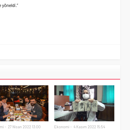
 yöneldi.”
mi
27 Nisan 2022 13:00
Ekonomi
4 Kasım 2022 15:54