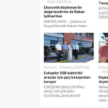
1 Eylül 2023 06:44
Tavşa
Ekonomik büyümeye bir
KÜTAH
değerlendirme de Bakan
İLÇES
Işıkhan’dan
ÜZERİN
ANKARA (İGFA) – Çalışma ve
Sosyal Güvenlik Bakanı Vedat...
Ekonomi
6 Temmuz 2022 14:00
Ekono
26 A
Eskişehir OSB elektrikli
araçlar için şarj istasyonları
Kayse
kuruyor
doymu
ESKİŞEHİR OSB ELEKTRİKLİ
Mehme
ARAÇLAR İÇİN ŞARJ
İGFA)
İSTASYONLARI KURUYOR
dönemi
maus..