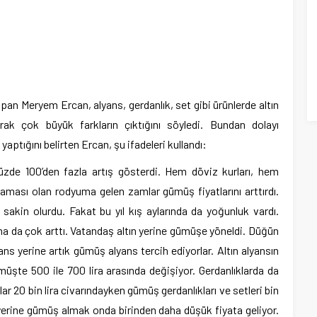
pan Meryem Ercan, alyans, gerdanlık, set gibi ürünlerde altın
rak çok büyük farkların çıktığını söyledi. Bundan dolayı
yaptığını belirten Ercan, şu ifadeleri kullandı:
yüzde 100’den fazla artış gösterdi. Hem döviz kurları, hem
ası olan rodyuma gelen zamlar gümüş fiyatlarını arttırdı.
 sakin olurdu. Fakat bu yıl kış aylarında da yoğunluk vardı.
daha da çok arttı. Vatandaş altın yerine gümüşe yöneldi. Düğün
lyans yerine artık gümüş alyans tercih ediyorlar. Altın alyansın
gümüşte 500 ile 700 lira arasında değişiyor. Gerdanlıklarda da
lar 20 bin lira civarındayken gümüş gerdanlıkları ve setleri bin
n yerine gümüş almak onda birinden daha düşük fiyata geliyor.