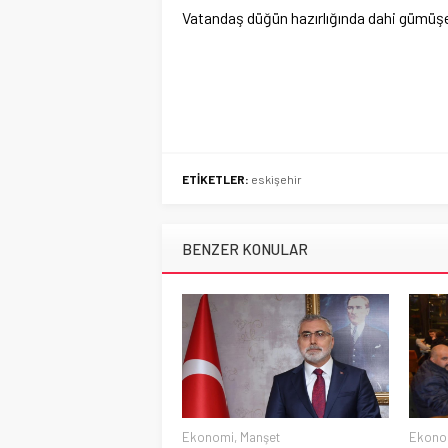
Vatandaş düğün hazırlığında dahi gümüşe
ETİKETLER:
eskişehir
BENZER KONULAR
Ekonomi
,
Manşet
Ekono