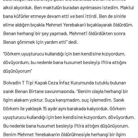
alkol alıyorduk. Ben maktulün buradan ayrılmasını istedim. Maktul
bana küfürler etmeye devam etti ve beni ittirdi. Ben de sinirle
elime aldığım bıçakla Mehmet Yerebakan’ı bıçaklayarak öldürdüm.
Benan herhangi bir şey yapmadı. Mehmet’i öldürdükten sonra
Benan gömmek için yardım etti” dedi.
“Görkem uyuşturucu kullandığı için ben kendisine kızıyordum,
dövüyordum, bu nedenle bana husumet besleyip iftira attığını
düşünüyorum”
Bolvadin T Tipi Kapalı Ceza İnfaz Kurumunda tutuklu bulunan
sanık Benan Birtane savunmasında, “Benim olayla herhangi bir
ilgim alakam yoktur. Suça karışmadım, suç işlemedim. Sanık
Görkem ile yaklaşık 15 aydır aynı barakada kalıyorduk. Görkem
uyuşturucu kullandığı için ben kendisine kızıyordum, dövüyordum.
Bu nedenle bana husumet besleyip iftira attığını düşünüyorum.
Benim Mehmet Yerebakan’ın öldürülmesiyle herhangi bir ilgim