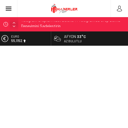
2026 Ahşap Bahçe Dekorasyonu Trendleri: Doğal ve Modern
Tasarım Önerileri
AFYON
33°C
ALTIN
Organik Büyüme Stratejisi: Uzun Vadede Sosyal Medya
6.529,72
AZ BULUTLU
Başarısı Nasıl Sağlanır?
BİST
Seamless Travel Begins: Discover the Convenience of
13.703,13
Istanbul Transfer Services
DOLAR
İstanbul’da Güvenli ve Konforlu Kız Öğrenci Yurtları
47,5844
Hazır Sistem Fiyatları: Uygun Maliyetlerle Verimlilik Sağlayın
EURO
55,1152
A Comprehensive Overview: Your Canada Immigration
Guide Awaits
Telsiz Ortodonti: Modern Diş Tedavisinin Yeni Yüzü
Kick.com Rraenee: Dijital Dünyada Öne Çıkan Bir İsim
Exploring the Best Soft Play Manufacturers for Your
Business