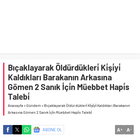
Telegram Grupları Nasıl Bulunur?: Telegram’da Grup Bulma
Deneyimini Sadeleştirin
Bıçaklayarak Öldürdükleri̇ Ki̇şi̇yi̇
Kaldıkları Barakanın Arkasına
Gömen 2 Sanık İçi̇n Müebbet Hapi̇s
Talebi̇
Anasayfa
»
Gündem
»
Bıçaklayarak Öldürdükleri̇ Ki̇şi̇yi̇ Kaldıkları Barakanın
Arkasına Gömen 2 Sanık İçi̇n Müebbet Hapi̇s Talebi̇
A
A
ABONE OL
+
-