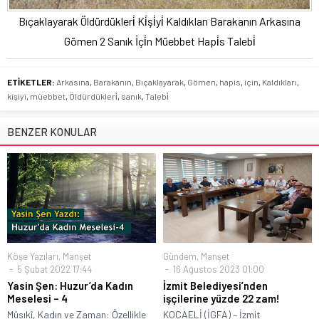
Bıçaklayarak Öldürdükleri̇ Ki̇şi̇yi̇ Kaldıkları Barakanın Arkasına
Gömen 2 Sanık İçi̇n Müebbet Hapi̇s Talebi̇
ETİKETLER:
Arkasına
,
Barakanın
,
Bıçaklayarak
,
Gömen
,
hapis
,
için
,
Kaldıkları
,
kişiyi
,
müebbet
,
Öldürdükleri̇
,
sanık
,
Talebi̇
BENZER KONULAR
Köşe Yazıları
,
Manşet
Gündem
,
Manşet
5 Şubat 2022 17:44
16 Ağustos 2023 01:00
Yasin Şen: Huzur’da Kadın
İzmit Belediyesi’nden
Meselesi – 4
işçilerine yüzde 22 zam!
Mûsıkî, Kadın ve Zaman: Özellikle
KOCAELİ (İGFA) – İzmit