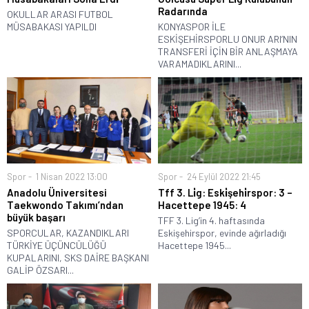
Radarında
OKULLAR ARASI FUTBOL
MÜSABAKASI YAPILDI
KONYASPOR İLE
ESKİŞEHİRSPORLU ONUR ARI’NIN
TRANSFERİ İÇİN BİR ANLAŞMAYA
VARAMADIKLARINI...
Spor
1 Nisan 2022 13:00
Spor
24 Eylül 2022 21:45
Anadolu Üniversitesi
Tff 3. Li̇g: Eski̇şehi̇rspor: 3 –
Taekwondo Takımı’ndan
Hacettepe 1945: 4
büyük başarı
TFF 3. Lig’in 4. haftasında
SPORCULAR, KAZANDIKLARI
Eskişehirspor, evinde ağırladığı
TÜRKİYE ÜÇÜNCÜLÜĞÜ
Hacettepe 1945...
KUPALARINI, SKS DAİRE BAŞKANI
GALİP ÖZSARI...