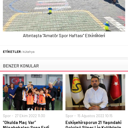
Altıntaşta "Amatör Spor Haftası" Etki̇nli̇kleri̇
ETİKETLER:
kütahya
BENZER KONULAR
Spor
27 Ekim 2022 11:30
Spor
15 Ağustos 2022 10:15
“Okulda Maç Var”
Eski̇şehi̇rsporun 21 Yaşındaki̇
Müsabakaları Sona Erdi̇
Golcüsü Süper Li̇g Kulübünün