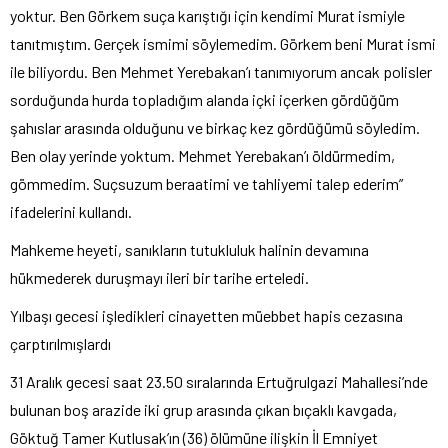
yoktur. Ben Görkem suça karıştığı için kendimi Murat ismiyle
tanıtmıştım. Gerçek ismimi söylemedim. Görkem beni Murat ismi
ile biliyordu. Ben Mehmet Yerebakan’ı tanımıyorum ancak polisler
sorduğunda hurda topladığım alanda içki içerken gördüğüm
şahıslar arasında olduğunu ve birkaç kez gördüğümü söyledim.
Ben olay yerinde yoktum. Mehmet Yerebakan’ı öldürmedim,
gömmedim. Suçsuzum beraatimi ve tahliyemi talep ederim”
ifadelerini kullandı.
Mahkeme heyeti, sanıkların tutukluluk halinin devamına
hükmederek duruşmayı ileri bir tarihe erteledi.
Yılbaşı gecesi işledikleri cinayetten müebbet hapis cezasına
çarptırılmışlardı
31 Aralık gecesi saat 23.50 sıralarında Ertuğrulgazi Mahallesi’nde
bulunan boş arazide iki grup arasında çıkan bıçaklı kavgada,
Göktuğ Tamer Kutlusak’ın (36) ölümüne ilişkin İl Emniyet