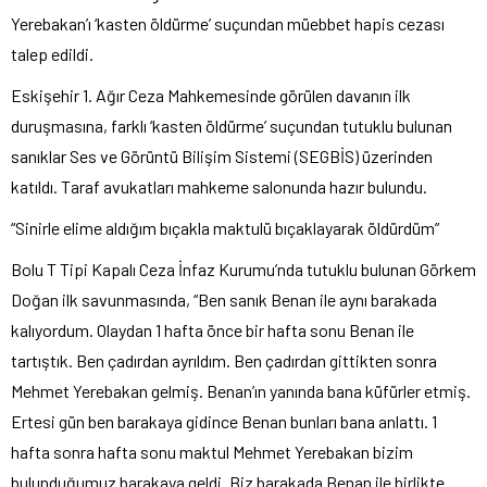
Yerebakan’ı ‘kasten öldürme’ suçundan müebbet hapis cezası
talep edildi.
Eskişehir 1. Ağır Ceza Mahkemesinde görülen davanın ilk
duruşmasına, farklı ‘kasten öldürme’ suçundan tutuklu bulunan
sanıklar Ses ve Görüntü Bilişim Sistemi (SEGBİS) üzerinden
katıldı. Taraf avukatları mahkeme salonunda hazır bulundu.
“Sinirle elime aldığım bıçakla maktulü bıçaklayarak öldürdüm”
Bolu T Tipi Kapalı Ceza İnfaz Kurumu’nda tutuklu bulunan Görkem
Doğan ilk savunmasında, “Ben sanık Benan ile aynı barakada
kalıyordum. Olaydan 1 hafta önce bir hafta sonu Benan ile
tartıştık. Ben çadırdan ayrıldım. Ben çadırdan gittikten sonra
Mehmet Yerebakan gelmiş. Benan’ın yanında bana küfürler etmiş.
Ertesi gün ben barakaya gidince Benan bunları bana anlattı. 1
hafta sonra hafta sonu maktul Mehmet Yerebakan bizim
bulunduğumuz barakaya geldi. Biz barakada Benan ile birlikte