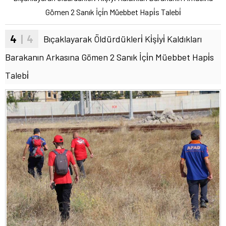
Gömen 2 Sanık İçi̇n Müebbet Hapi̇s Talebi̇
4
| 4
Bıçaklayarak Öldürdükleri̇ Ki̇şi̇yi̇ Kaldıkları
Barakanın Arkasına Gömen 2 Sanık İçi̇n Müebbet Hapi̇s
Talebi̇