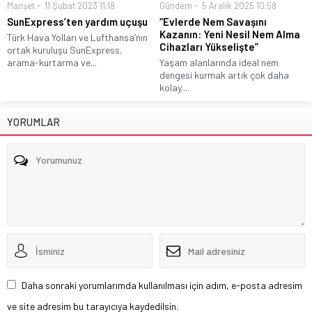
Manşet
11 Şubat 2023 11:18
Gündem
5 Aralık 2025 10:58
SunExpress’ten yardım uçuşu
“Evlerde Nem Savaşını
Kazanın: Yeni Nesil Nem Alma
Türk Hava Yolları ve Lufthansa’nın
Cihazları Yükselişte”
ortak kuruluşu SunExpress,
arama-kurtarma ve...
Yaşam alanlarında ideal nem
dengesi kurmak artık çok daha
kolay....
YORUMLAR
Daha sonraki yorumlarımda kullanılması için adım, e-posta adresim
ve site adresim bu tarayıcıya kaydedilsin.