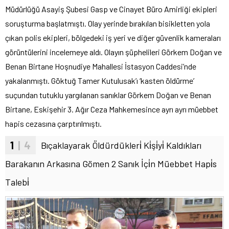
Müdürlüğü Asayiş Şubesi Gasp ve Cinayet Büro Amirliği ekipleri
soruşturma başlatmıştı. Olay yerinde bırakılan bisikletten yola
çıkan polis ekipleri, bölgedeki iş yeri ve diğer güvenlik kameraları
görüntülerini incelemeye aldı. Olayın şüphelileri Görkem Doğan ve
Benan Birtane Hoşnudiye Mahallesi İstasyon Caddesi’nde
yakalanmıştı. Göktuğ Tamer Kutulusak’ı ‘kasten öldürme’
suçundan tutuklu yargılanan sanıklar Görkem Doğan ve Benan
Birtane, Eskişehir 3. Ağır Ceza Mahkemesince ayrı ayrı müebbet
hapis cezasına çarptırılmıştı.
1
| 4
Bıçaklayarak Öldürdükleri̇ Ki̇şi̇yi̇ Kaldıkları
Barakanın Arkasına Gömen 2 Sanık İçi̇n Müebbet Hapi̇s
Talebi̇