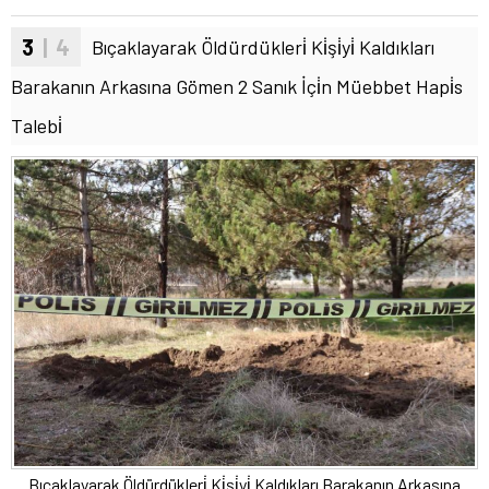
3
| 4
Bıçaklayarak Öldürdükleri̇ Ki̇şi̇yi̇ Kaldıkları
Barakanın Arkasına Gömen 2 Sanık İçi̇n Müebbet Hapi̇s
Talebi̇
Bıçaklayarak Öldürdükleri̇ Ki̇şi̇yi̇ Kaldıkları Barakanın Arkasına