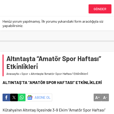
Henüz yorum yapılmamış. İlk yorumu yukarıdaki form aracılığıyla siz
yapabilirsiniz.
Altıntaşta “Amatör Spor Haftası”
Etki̇nli̇kleri̇
Anasayfa
»
Spor
»
Altıntaşta “Amatör Spor Haftası” Etki̇nli̇kleri̇
ALTINTAŞ’TA “AMATÖR SPOR HAFTASI” ETKİNLİKLERİ
A
A
ABONE OL
+
-
Kütahya’nın Altıntaş ilçesinde 3-9 Ekim “Amatör Spor Haftası”