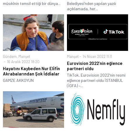
mûsıkînin temsil ettiği bir dünya...
Belediyesi’nden yapılan yazılı
açıklamada, her...
Gündem
,
Manşet
Manşet
14 Nisan 2022 11:11
16 Aralık 2022 18:20
Eurovision 2022’nin eğlence
Hayatını Kaybeden Nur Eli̇fi̇n
partneri oldu
Akrabalarından Şok İddi̇alar
TikTok, Eurovision 2022’nin resmi
GAMZE AKKOYUN
eğlence partneri oldu İSTANBUL
(İGFA) –...