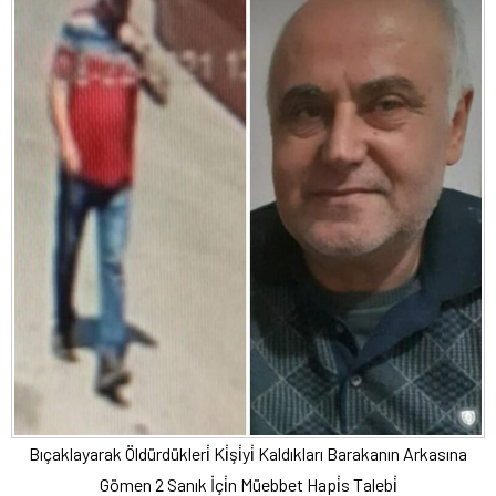
Bıçaklayarak Öldürdükleri̇ Ki̇şi̇yi̇ Kaldıkları Barakanın Arkasına
Gömen 2 Sanık İçi̇n Müebbet Hapi̇s Talebi̇