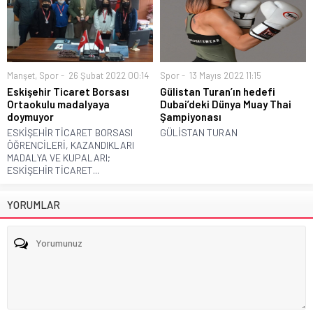
Manşet
,
Spor
26 Şubat 2022 00:14
Spor
13 Mayıs 2022 11:15
Eskişehir Ticaret Borsası
Gülistan Turan’ın hedefi
Ortaokulu madalyaya
Dubai’deki Dünya Muay Thai
doymuyor
Şampiyonası
ESKİŞEHİR TİCARET BORSASI
GÜLİSTAN TURAN
ÖĞRENCİLERİ, KAZANDIKLARI
MADALYA VE KUPALARI;
ESKİŞEHİR TİCARET...
YORUMLAR