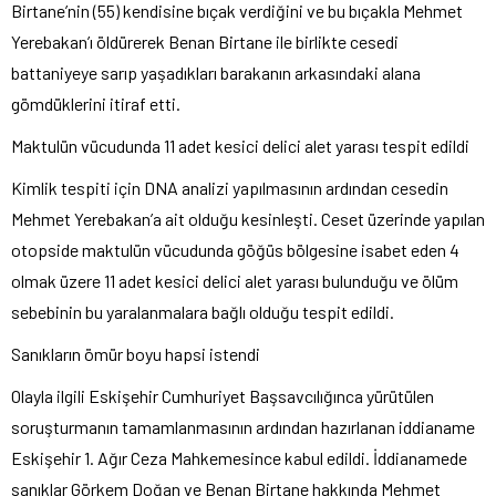
Birtane’nin (55) kendisine bıçak verdiğini ve bu bıçakla Mehmet
Yerebakan’ı öldürerek Benan Birtane ile birlikte cesedi
battaniyeye sarıp yaşadıkları barakanın arkasındaki alana
gömdüklerini itiraf etti.
Maktulün vücudunda 11 adet kesici delici alet yarası tespit edildi
Kimlik tespiti için DNA analizi yapılmasının ardından cesedin
Mehmet Yerebakan’a ait olduğu kesinleşti. Ceset üzerinde yapılan
otopside maktulün vücudunda göğüs bölgesine isabet eden 4
olmak üzere 11 adet kesici delici alet yarası bulunduğu ve ölüm
sebebinin bu yaralanmalara bağlı olduğu tespit edildi.
Sanıkların ömür boyu hapsi istendi
Olayla ilgili Eskişehir Cumhuriyet Başsavcılığınca yürütülen
soruşturmanın tamamlanmasının ardından hazırlanan iddianame
Eskişehir 1. Ağır Ceza Mahkemesince kabul edildi. İddianamede
sanıklar Görkem Doğan ve Benan Birtane hakkında Mehmet