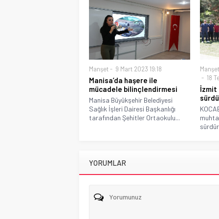
Manşet
9 Mart 2023 19:18
Manşe
18 T
Manisa’da haşere ile
mücadele bilinçlendirmesi
İzmit
sürdü
Manisa Büyükşehir Belediyesi
Sağlık İşleri Dairesi Başkanlığı
KOCAEL
tarafından Şehitler Ortaokulu...
muhtar
sürdürü
YORUMLAR