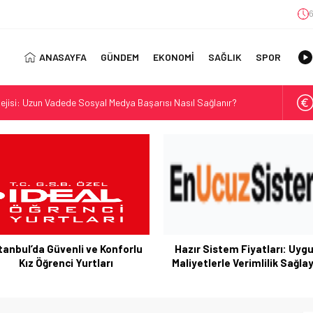
6
ANASAYFA
GÜNDEM
EKONOMİ
SAĞLIK
SPOR
jisi: Uzun Vadede Sosyal Medya Başarısı Nasıl Sağlanır?
s: Discover the Convenience of Istanbul Transfer Services
Konforlu Kız Öğrenci Yurtları
 Uygun Maliyetlerle Verimlilik Sağlayın
view: Your Canada Immigration Guide Awaits
rn Diş Tedavisinin Yeni Yüzü
ital Dünyada Öne Çıkan Bir İsim
tanbul’da Güvenli ve Konforlu
Hazır Sistem Fiyatları: Uyg
 Kullanım Alanları
Kız Öğrenci Yurtları
Maliyetlerle Verimlilik Sağla
ıl Bulunur?: Telegram’da Grup Bulma Deneyimini Sadeleştirin
orasyonu Trendleri: Doğal ve Modern Tasarım Önerileri