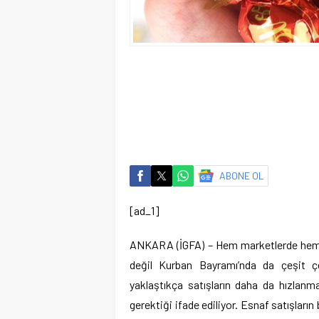
ABONE OL
[ad_1]
ANKARA (İGFA) – Hem marketlerde hem ç
değil Kurban Bayramı’nda da çeşit çeş
yaklaştıkça satışların daha da hızlanmas
gerektiği ifade ediliyor. Esnaf satışları