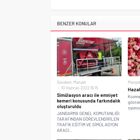
BENZER KONULAR
Gündem
,
Manşet
Manşe
10 Haziran 2022 16:15
Hazal
Simülasyon aracı ile emniyet
Kozmet
kemeri konusunda farkındalık
göster
oluşturuldu
oyuncu
JANDARMA GENEL KOMUTANLIĞI
TARAFINDAN GÖREVLENDİRİLEN
TRAFİK EĞİTİM VE SİMÜLASYON
ARACI...