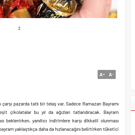
2
A
A
+
-
arşı pazarda tatlı bir telaş var. Sadece Ramazan Bayramı
it çikolatalar bu yıl da ağızları tatlandıracak. Bayram
ı beklenirken, yanıltıcı indirimlere karşı dikkatli olunması
n bayram yaklaştıkça daha da hızlanacağını belirtirken tüketici