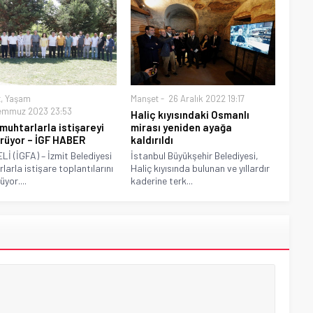
t
,
Yaşam
Manşet
26 Aralık 2022 19:17
emmuz 2023 23:53
Haliç kıyısındaki Osmanlı
 muhtarlarla istişareyi
mirası yeniden ayağa
rüyor – İGF HABER
kaldırıldı
İ (İGFA) – İzmit Belediyesi
İstanbul Büyükşehir Belediyesi,
larla istişare toplantılarını
Haliç kıyısında bulunan ve yıllardır
yor....
kaderine terk...