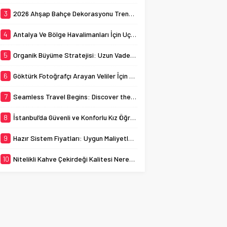
ev sahipliği yapmaktadır.
busy streets can
Bu bağlamda, İstanbul
3
2026 Ahşap Bahçe Dekorasyonu Trendleri: Doğal ve Modern Tasarım Önerileri
sometimes...
kız öğrenci yurtları, genç
kadınların...
4
Antalya Ve Bölge Havalimanları İçin Uçak Radarı
5
Organik Büyüme Stratejisi: Uzun Vadede Sosyal Medya Başarısı Nasıl Sağlanır?
6
Göktürk Fotoğrafçı Arayan Veliler İçin Okul Kaydı Fotoğrafı Hazırlık Listesi
7
Seamless Travel Begins: Discover the Convenience of Istanbul Transfer Services
8
İstanbul’da Güvenli ve Konforlu Kız Öğrenci Yurtları
9
Hazır Sistem Fiyatları: Uygun Maliyetlerle Verimlilik Sağlayın
10
Nitelikli Kahve Çekirdeği Kalitesi Nereden Anlaşılır?