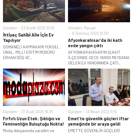
Gündem
23 Aralık 2022 10:10
Gündem
,
Manşet
6 Temmuz 2022 12:00
İhti̇yaç Sahi̇bi̇ Ai̇le İçi̇n Ev
Yapılıyor
Afyonkarahisar’da iki katlı
evde yangın çıktı
OSMANELİ KAYMAKAMI YÜKSEL
ÜNAL, MİLLİ EĞİTİM MÜDÜRÜ
AFYONKARAHİSAR'IN ŞUHUT
ERHAN DÖŞ VE...
İLÇESİNDE GECE YARISI MEYDANA
GELEN EV YANGININDA ÇATI...
Gündem
27 Ocak 2025 16:35
Gündem
13 Nisan 2022 11:15
Fırfırlı Uzun Etek: Şıklığın ve
Emet’te güvenlik güçleri iftar
Feminenliğin Buluştuğu Nokta!
yemeğinde bir araya geldi
Moda dünyasında zarafeti ve
EMET’TE GÜVENLİK GÜÇLERİ