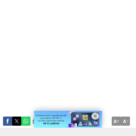
A
A
ABONE OL
+
-
Kayseri Büyükşehir Belediye Başkanı Dr. Memduh Büyükkılıç,