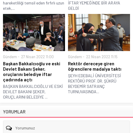
hareketliliği temsil eden fırfırlı uzun
İFTAR YEMEĞİNDE BİR ARAYA
etek,...
GELDİ
Gündem
27 Nisan 2022 11:00
Gündem
22 Nisan 2022 11:15
Başkan Bakkalcıoğlu ve eski
Rektör dereceye giren
Devlet Bakanı Şeker,
öğrencilere madalya taktı
oruçlarını belediye iftar
ŞEYH EDEBALİ ÜNİVERSİTESİ
çadırında açtı
REKTÖRÜ PROF. DR. ŞÜKRÜ
BAŞKAN BAKKALCIOĞLU VE ESKİ
BEYDEMİR SATRANÇ
DEVLET BAKANI ŞEKER,
TURNUVASINDA...
ORUÇLARINI BELEDİYE ...
YORUMLAR