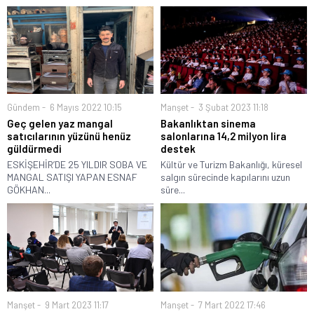
Gündem
6 Mayıs 2022 10:15
Manşet
3 Şubat 2023 11:18
Geç gelen yaz mangal
Bakanlıktan sinema
satıcılarının yüzünü henüz
salonlarına 14,2 milyon lira
güldürmedi
destek
ESKİŞEHİR’DE 25 YILDIR SOBA VE
Kültür ve Turizm Bakanlığı, küresel
MANGAL SATIŞI YAPAN ESNAF
salgın sürecinde kapılarını uzun
GÖKHAN...
süre...
Manşet
9 Mart 2023 11:17
Manşet
7 Mart 2022 17:46