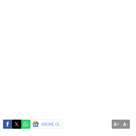
A
A
ABONE OL
+
-