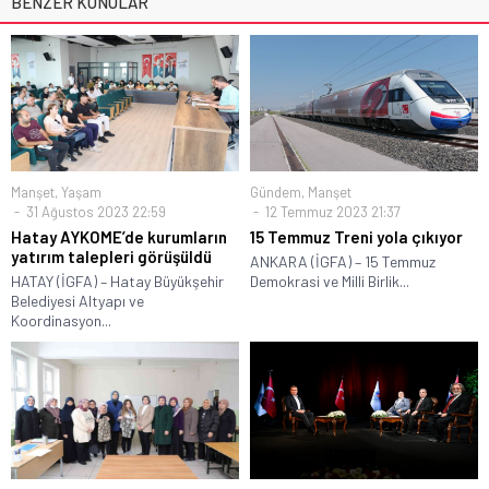
BENZER KONULAR
Manşet
,
Yaşam
Gündem
,
Manşet
31 Ağustos 2023 22:59
12 Temmuz 2023 21:37
Hatay AYKOME’de kurumların
15 Temmuz Treni yola çıkıyor
yatırım talepleri görüşüldü
ANKARA (İGFA) – 15 Temmuz
HATAY (İGFA) – Hatay Büyükşehir
Demokrasi ve Milli Birlik...
Belediyesi Altyapı ve
Koordinasyon...