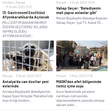
Gündem
,
Manşet
Manşet
2 Ocak 2023 09:18
17 Aralık 2022 11:25
Vahap Seçer: “Belediyenin
13. Gastronomi̇ Ensti̇tüsü
mali yapısı aslanlar gibi”
Afyonkarahi̇sarda Açılacak
Mersin Büyükşehir Belediye Başkanı
MİLLÎ EĞİTİM BAKANI MAHMUT
Vahap Seçer, İçel TV, Kanal 33,...
ÖZER’İN GEÇTİĞİMİZ AYLARDA
YAPMIŞ OLDUĞU
AFYONKARAHİSAR...
Manşet
3 Nisan 2023 09:17
Manşet
3 Mart 2023 17:18
Antalya’da can dostlar yeni
MASKİ’den afet bölgesinde
evlerinde
temiz içme suyu
Antalya Büyükşehir Belediyesi’nin
Asrın felaketinde yaraların
Kepez İlçesi Kirişçiler Mahallesi’nde
sarılması noktasında
inşa ettiği modern...
depremzedelerin yanında olmaya
devam eden...