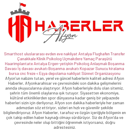
Smarthost
uluslararası evden eve nakliyat
Antalya Flughafen Transfer
Çanakkale Klinik Psikolog
Uçmakdere Yamaç Paraşütü
Haarimplantate
Antalya Ergen-yetişkin Psikolog
Anlaşmalı Boşanma
Davası
İş davası avukatı
Boşanma avukatı
Kopazar
Sunucu kiralama
bursa cnc freze <
Eşya depolama
nakliyat
Sünnet Organizasyonu
Afyon'un nabzını tutan, yerel ve güncel haberlerin kaliteli adresi Afyon
Haberler, Afyonkarahisar ve çevresindeki son dakika gelişmelerini
anında okuyucularına ulaştırıyor. Afyon haberleriyle dolu olan sitemiz,
şehrin tüm önemli olaylarına ışık tutuyor. Siyasetten ekonomiye,
kültürel etkinliklerden spor dünyasına kadar geniş bir yelpazede
haberleri sizin için derliyoruz. Afyon son dakika haberleriyle her zaman
adımızdan söz ettiriyor, sizleri en hızlı ve güvenilir şekilde
bilgilendiriyoruz. Afyon Haberler, tarafsız ve özgün içeriğiyle bölgenin en
çok takip edilen haber kaynağı olmayı sürdürüyor. Siz de Afyon'da ve
çevresinde neler olup bittiğini öğrenmek istiyorsanız, doğru
adrestesiniz.