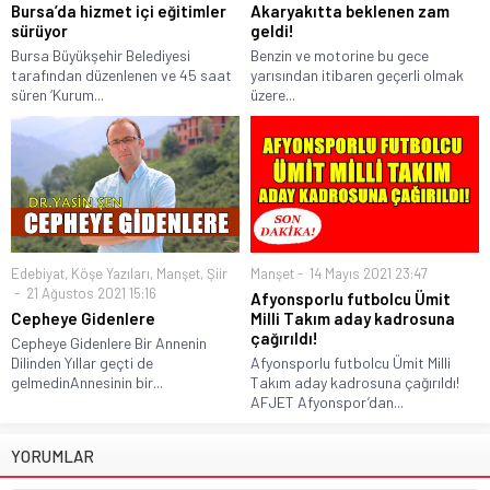
Bursa’da hizmet içi eğitimler
Akaryakıtta beklenen zam
sürüyor
geldi!
Bursa Büyükşehir Belediyesi
Benzin ve motorine bu gece
tarafından düzenlenen ve 45 saat
yarısından itibaren geçerli olmak
süren ‘Kurum...
üzere...
Edebiyat
,
Köşe Yazıları
,
Manşet
,
Şiir
Manşet
14 Mayıs 2021 23:47
21 Ağustos 2021 15:16
Afyonsporlu futbolcu Ümit
Cepheye Gidenlere
Milli Takım aday kadrosuna
çağırıldı!
Cepheye Gidenlere Bir Annenin
Dilinden Yıllar geçti de
Afyonsporlu futbolcu Ümit Milli
gelmedinAnnesinin bir...
Takım aday kadrosuna çağırıldı!
AFJET Afyonspor’dan...
YORUMLAR