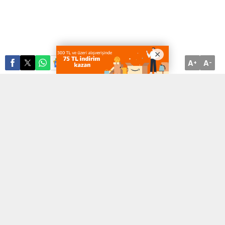
A
A
ABONE OL
+
-
Peyzaj
, sadece bir alanı güzelleştirme sanatı değil, aynı zamanda
doğayla uyumlu yaşam alanları oluşturma sürecidir. Günümüzde
artan beton yapıların etkisini azaltmak ve insanların doğayla
yeniden bağ kurmasını sağlamak için
peyzaj
tasarımına olan ilgi
her geçen gün artmaktadır.
Anka Peyzaj
, bu ihtiyacı karşılayan
lider peyzaj firmaları arasında yer almakta ve yenilikçi projeleriyle
dikkat çekmektedir.
Peyzaj ve Estetik
Peyzaj
tasarımı, doğanın sunduğu güzellikleri koruyarak ve