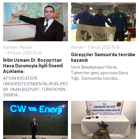
Gündem
,
Manşet
Manşet
5 Nisan 2023 19:18
8 Kasım 2022 13:49
Güreşçiler Samsun’da tecrübe
İkli̇m Uzmanı Dr. Bozyurttan
kazandı
Hava Durumuyla İlgi̇li̇ Önemli̇
İzmit Belediyespor Güreş
Açıklama:
Takımı’nın genç sporcusu Barış
AFYON KOCATEPE
Yiğit, Samsun’da tecrübe...
ÜNİVERSİTESİ’NDEN İKLİM BİLİMCİ
DR. OKAN BOZYURT, TÜRKİYE’NİN
SİBİRYA...