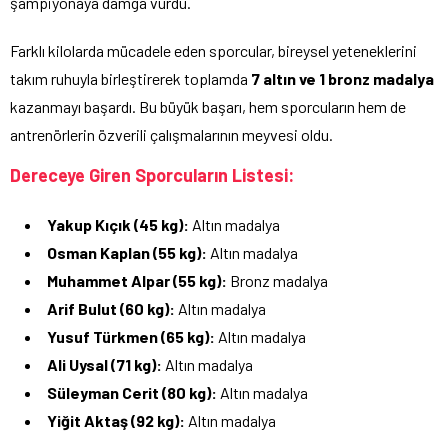
şampiyonaya damga vurdu.
Farklı kilolarda mücadele eden sporcular, bireysel yeteneklerini
takım ruhuyla birleştirerek toplamda
7 altın ve 1 bronz madalya
kazanmayı başardı. Bu büyük başarı, hem sporcuların hem de
antrenörlerin özverili çalışmalarının meyvesi oldu.
Dereceye Giren Sporcuların Listesi:
Yakup Kıçık (45 kg):
Altın madalya
Osman Kaplan (55 kg):
Altın madalya
Muhammet Alpar (55 kg):
Bronz madalya
Arif Bulut (60 kg):
Altın madalya
Yusuf Türkmen (65 kg):
Altın madalya
Ali Uysal (71 kg):
Altın madalya
Süleyman Cerit (80 kg):
Altın madalya
Yiğit Aktaş (92 kg):
Altın madalya