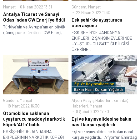
Manşet
6 Nisan 2022 13:51
Gündem
,
Manşet
22 Nisan 2022 11:30
Antalya Ticaret ve Sanayi
Odası’ndan CW Enerji’ye ödül
Eskişehir’de uyuşturucu
operasyonu
Türkiye’nin ve Avrupa’nın en büyük
güneş paneli üreticisi CW Enerji,...
ESKİŞEHİR’DE JANDARMA
EKİPLERİ, 2 ŞAHSIN EVLERİNDE
UYUŞTURUCU SATTIĞI BİLGİSİ
ÜZERİNE...
Gündem
,
Manşet
Afyon Asayiş Haberleri
,
Emirdağ
18 Mart 2022 16:30
Haberleri
,
Manşet
8 Şubat 2022 17:50
Otomobilde saklanan
uyuşturucu maddeyi narkotik
Eşi ve kayınvalidesine bakın
köpek ’Alfa’ buldu
nasıl kurşun yağdırdı
ESKİŞEHİR’DE JANDARMA
Eşi ve kayınvalidesine bakın nasıl
EKİPLERİNİN NARKOTİK KÖPEĞİ
kurşun yağdırdı… Afyon’un Emirdağ