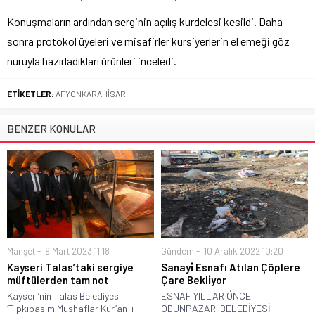
Konuşmaların ardından serginin açılış kurdelesi kesildi. Daha
sonra protokol üyeleri ve misafirler kursiyerlerin el emeği göz
nuruyla hazırladıkları ürünleri inceledi.
ETİKETLER:
AFYONKARAHİSAR
BENZER KONULAR
Manşet
9 Mart 2023 11:18
Gündem
10 Aralık 2022 10:20
Kayseri Talas’taki sergiye
Sanayi̇ Esnafı Atılan Çöplere
müftülerden tam not
Çare Bekli̇yor
Kayseri’nin Talas Belediyesi
ESNAF YILLAR ÖNCE
‘Tıpkıbasım Mushaflar Kur’an-ı
ODUNPAZARI BELEDİYESİ