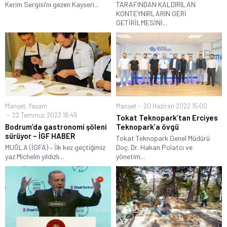
Kerim Sergisi’ni gezen Kayseri...
TARAFINDAN KALDIRILAN
KONTEYNIRLARIN GERİ
GETİRİLMESİNİ...
Manşet
,
Yaşam
Manşet
20 Haziran 2022 15:00
22 Temmuz 2023 18:49
Tokat Teknopark’tan Erciyes
Bodrum’da gastronomi şöleni
Teknopark’a övgü
sürüyor – İGF HABER
Tokat Teknopark Genel Müdürü
MUĞLA (İGFA) – İlk kez geçtiğimiz
Doç. Dr. Hakan Polatcı ve
yaz Michelin yıldızlı...
yönetim...