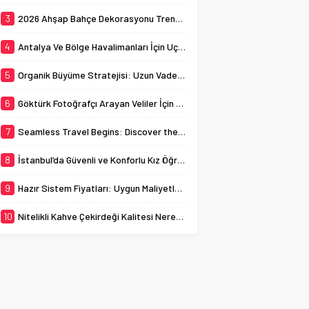
ev sahipliği yapmaktadır.
busy streets can
Bu bağlamda, İstanbul
3
2026 Ahşap Bahçe Dekorasyonu Trendleri: Doğal ve Modern Tasarım Önerileri
sometimes...
kız öğrenci yurtları, genç
kadınların...
4
Antalya Ve Bölge Havalimanları İçin Uçak Radarı
5
Organik Büyüme Stratejisi: Uzun Vadede Sosyal Medya Başarısı Nasıl Sağlanır?
6
Göktürk Fotoğrafçı Arayan Veliler İçin Okul Kaydı Fotoğrafı Hazırlık Listesi
7
Seamless Travel Begins: Discover the Convenience of Istanbul Transfer Services
8
İstanbul’da Güvenli ve Konforlu Kız Öğrenci Yurtları
9
Hazır Sistem Fiyatları: Uygun Maliyetlerle Verimlilik Sağlayın
10
Nitelikli Kahve Çekirdeği Kalitesi Nereden Anlaşılır?