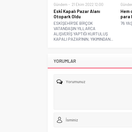
Gündem
21 Ekim 2022 12:00
Günde
Eski̇ Kapalı Pazar Alanı
Hem d
Otopark Oldu
para 
ESKİŞEHİR’DE BİRÇOK
76 YA
VATANDAŞIN YILLARCA
ALIŞVERİŞ YAPTIĞI KURTULUŞ
KAPALI PAZAR’ININ, YIKIMINDAN...
YORUMLAR