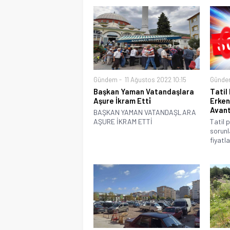
Gündem
11 Ağustos 2022 10:15
Günde
Başkan Yaman Vatandaşlara
Tatil
Aşure İkram Etti̇
Erken
Avant
BAŞKAN YAMAN VATANDAŞLARA
AŞURE İKRAM ETTİ
Tatil 
sorunl
fiyatlar