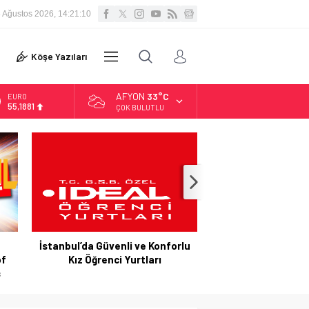
8 Ağustos 2026, 14:21:11
VİDEO
Köşe Yazıları
DİĞER
GALERİ
AFYON
33°C
ALTIN
6.660,55
ÇOK BULUTLU
BİST
13.779,39
DOLAR
47,7111
EURO
55,1881
İstanbul’da Güvenli ve Konforlu
Hazır Sistem Fiyatları:
Kız Öğrenci Yurtları
Maliyetlerle Verimlilik S