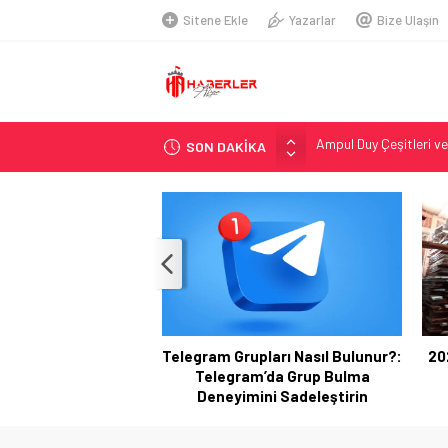
Sitene Ekle
Yazarlar
Bize Ulaşın
SON DAKİKA
Telegram Grupları Nas
2026 Ahşap Bahçe Dek
Organik Büyüme Strate
Seamless Travel Begin
İstanbul’da Güvenli ve 
Hazır Sistem Fiyatları:
A Comprehensive Over
Telegram Grupları Nasıl Bulunur?:
2026 Ah
Telsiz Ortodonti: Mode
Telegram’da Grup Bulma
Trend
Kick.com Rraenee: Dij
Deneyimini Sadeleştirin
Ampul Duy Çeşitleri ve