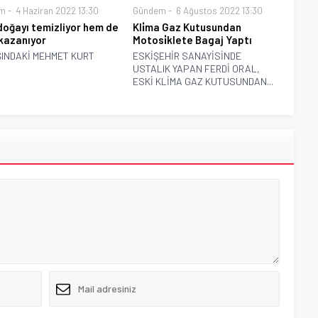
m
4 Haziran 2022 13:30
Gündem
6 Ağustos 2022 13:30
oğayı temizliyor hem de
Kli̇ma Gaz Kutusundan
kazanıyor
Motosi̇klete Bagaj Yaptı
ŞINDAKİ MEHMET KURT
ESKİŞEHİR SANAYİSİNDE
USTALIK YAPAN FERDİ ORAL,
ESKİ KLİMA GAZ KUTUSUNDAN...