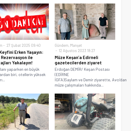
m
27 Şubat 2025 09:40
Gündem
,
Manşet
12 Ağustos 2023 18:27
 Keyfini Erken Yaşayın:
 Rezervasyon ile
Müze Keşan’a Edirneli
ajları Yakalayın!
gazetecilerden ziyaret
planı yaparken en büyük
Erdoğan DEMİR/ Keşan Postası
ardan biri, otellerin yüksek
(EDİRNE
ı...
İGFA)Saylam ve Demir ziyarette, Avcı’dan
müze çalışmaları hakkında...