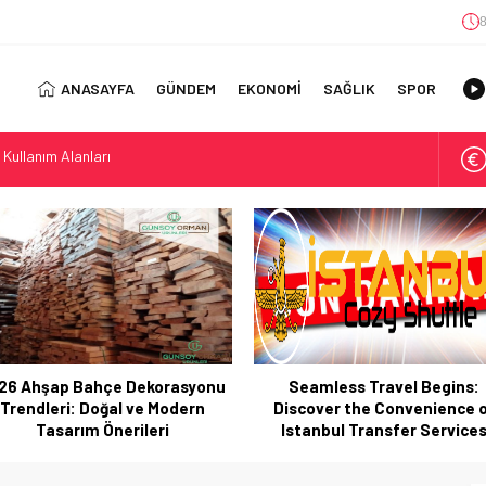
ANASAYFA
GÜNDEM
EKONOMİ
SAĞLIK
SPOR
ıl Bulunur?: Telegram’da Grup Bulma Deneyimini Sadeleştirin
orasyonu Trendleri: Doğal ve Modern Tasarım Önerileri
jisi: Uzun Vadede Sosyal Medya Başarısı Nasıl Sağlanır?
s: Discover the Convenience of Istanbul Transfer Services
Konforlu Kız Öğrenci Yurtları
 Uygun Maliyetlerle Verimlilik Sağlayın
view: Your Canada Immigration Guide Awaits
şap Bahçe Dekorasyonu
Seamless Travel Begins:
rn Diş Tedavisinin Yeni Yüzü
leri: Doğal ve Modern
Discover the Convenience of
ital Dünyada Öne Çıkan Bir İsim
Tasarım Önerileri
Istanbul Transfer Services
 Kullanım Alanları