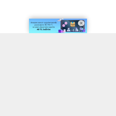
A
A
ABONE OL
+
-
Güzellik sektöründe nitelikli eğitim anlayışıyla faaliyet gösteren
NK Akademi, Türkiye’de sayılı kurum arasında yer alan MEB onaylı
Güzellik ve Estetisyenlik Eğitimi veren eğitim merkezlerinden
biri olarak sektöre değer katmaya devam ediyor.
Alanında uzman eğitmen kadrosu, uygulama ağırlıklı eğitim
modeli ve güncel müfredatıyla kursiyerlerini profesyonel iş
hayatına hazırlayan NK Akademi, güzellik sektöründe kariyer
hedefleyen bireyler için önemli bir eğitim merkezi konumunda