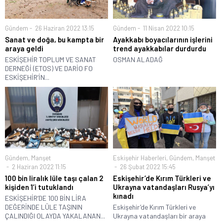
Gündem
26 Haziran 2022 13:15
Gündem
11 Nisan 2022 10:15
Sanat ve doğa, bu kampta bir
Ayakkabı boyacılarının işlerini
araya geldi
trend ayakkabılar durdurdu
ESKİŞEHİR TOPLUM VE SANAT
OSMAN ALADAĞ
DERNEĞİ (ETOS) VE DARİO FO
ESKİŞEHİR’İN...
Gündem
,
Manşet
Eskişehir Haberleri
,
Gündem
,
Manşet
2 Haziran 2022 11:15
26 Şubat 2022 15:45
100 bin liralık lüle taşı çalan 2
Eskişehir’de Kırım Türkleri ve
kişiden 1’i tutuklandı
Ukrayna vatandaşları Rusya’yı
kınadı
ESKİŞEHİR’DE 100 BİN LİRA
DEĞERİNDE LÜLE TAŞININ
Eskişehir’de Kırım Türkleri ve
ÇALINDIĞI OLAYDA YAKALANAN...
Ukrayna vatandaşları bir araya