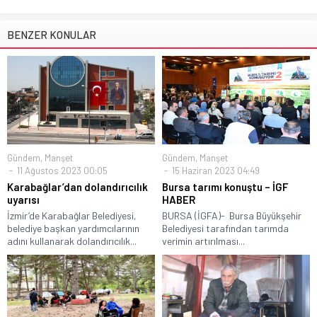
BENZER KONULAR
Gündem
,
Manşet
Gündem
,
Manşet
11 Ağustos 2023 00:05
15 Haziran 2023 04:49
Karabağlar’dan dolandırıcılık
Bursa tarımı konuştu – İGF
uyarısı
HABER
İzmir’de Karabağlar Belediyesi,
BURSA (İGFA)- Bursa Büyükşehir
belediye başkan yardımcılarının
Belediyesi tarafından tarımda
adını kullanarak dolandırıcılık...
verimin artırılması...