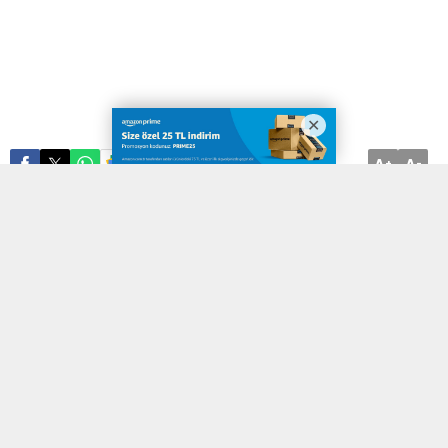
A
A
ABONE OL
+
-
Ev ve iş yerlerinde karşılaşılan elektrik arızaları, hem günlük
konforu bozar hem de güvenlik açısından ciddi riskler taşır. Bu
gibi durumlarda hızlı ve profesyonel bir müdahale almak hayati
önemdedir. İzmir’in tüm noktalarına yayılan servis ağıyla hizmet
veren ekibimiz, teknik sorunlarınızı en kısa sürede çözüme
kavuşturuyor.
Hızlı ve Yerinde Müdahale