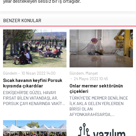
yıllar destekleyen sessiz bir iş ortağıdır.
BENZER KONULAR
Gündem
10 Nisan 2022 14:00
Gündem
,
Manşet
24 Mayıs 2022 10:45
Sıcak havanın keyfini Porsuk
kıyısında çıkardılar
Onlar mermer sektörünün
çiçekleri
ESKİŞEHİR’DE GÜZEL HAVAYI
FIRSAT BİLEN VATANDAŞLAR,
TÜRKİYE’DE MERMER DENİLİNCE
PORSUK ÇAYI KENARINDA VAKİT...
İLK AKLA GELEN YERLERDEN
BİRİSİ OLAN
AFYONKARAHİSAR’DA,...