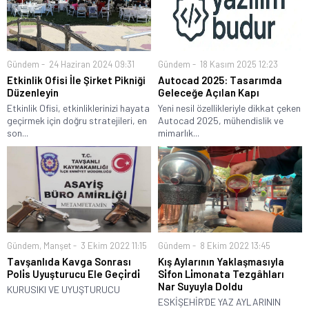
Gündem
24 Haziran 2024 09:31
Gündem
18 Kasım 2025 12:23
Etkinlik Ofisi İle Şirket Pikniği
Autocad 2025: Tasarımda
Düzenleyin
Geleceğe Açılan Kapı
Etkinlik Ofisi, etkinliklerinizi hayata
Yeni nesil özellikleriyle dikkat çeken
geçirmek için doğru stratejileri, en
Autocad 2025, mühendislik ve
son...
mimarlık...
Gündem
,
Manşet
3 Ekim 2022 11:15
Gündem
8 Ekim 2022 13:45
Tavşanlıda Kavga Sonrası
Kış Aylarının Yaklaşmasıyla
Poli̇s Uyuşturucu Ele Geçi̇rdi̇
Si̇fon Li̇monata Tezgâhları
Nar Suyuyla Doldu
KURUSIKI VE UYUŞTURUCU
ESKİŞEHİR’DE YAZ AYLARININ