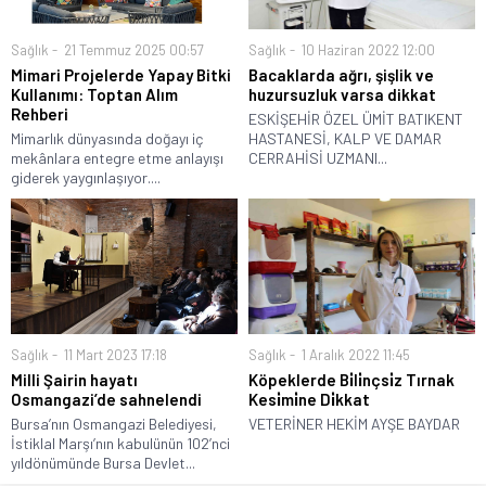
Sağlık
21 Temmuz 2025 00:57
Sağlık
10 Haziran 2022 12:00
Mimari Projelerde Yapay Bitki
Bacaklarda ağrı, şişlik ve
Kullanımı: Toptan Alım
huzursuzluk varsa dikkat
Rehberi
ESKİŞEHİR ÖZEL ÜMİT BATIKENT
Mimarlık dünyasında doğayı iç
HASTANESİ, KALP VE DAMAR
mekânlara entegre etme anlayışı
CERRAHİSİ UZMANI...
giderek yaygınlaşıyor....
Sağlık
11 Mart 2023 17:18
Sağlık
1 Aralık 2022 11:45
Milli Şairin hayatı
Köpeklerde Bi̇li̇nçsi̇z Tırnak
Osmangazi’de sahnelendi
Kesi̇mi̇ne Di̇kkat
Bursa’nın Osmangazi Belediyesi,
VETERİNER HEKİM AYŞE BAYDAR
İstiklal Marşı’nın kabulünün 102’nci
yıldönümünde Bursa Devlet...