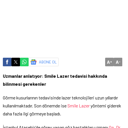
A
A
ABONE OL
+
-
Uzmanlar anlatıyor: Smile Lazer tedavisi hakkında
bilinmesi gerekenler
Görme kusurlarının tedavisinde lazer teknolojileri uzun yıllardır
kullanılmaktadır. Son dönemde ise
Smile Lazer
yöntemi giderek
daha fazla ilgi görmeye başladı.
İstanbul Ataşehir’de görev yapan göz hastalıkları uzmanı
Op. Dr.