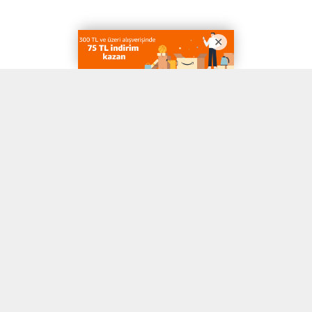
A
A
ABONE OL
+
-
Afyonkarahisar genelinde ev ve iş yerlerinde kullanılan cihazların
bakım ve onarım süreçlerinde yaşanan aksaklıklar, yerel bir dijital
inisiyatifin devreye girmesiyle profesyonel bir zemine taşınıyor.
Hizmet arayan vatandaşlar ile yetkin sağlayıcıları buluşturan
platform, sektördeki belirsiz fiyatlandırma ve referans eksikliği
gibi kronikleşen sorunlara çözüm sunuyor. Ramazan Eren ve
Ertuğrul Candan’ın liderliğindeki ekip, kent merkezli hizmet ağı
stratejisiyle hata ve mağduriyet oranlarını düşürmeyi hedefliyor.
Teknik Yeterlilik ve Doğru Arıza Tespiti
Beyaz eşya