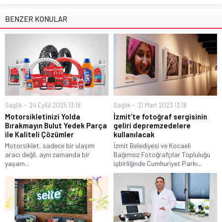
BENZER KONULAR
Sağlık
24 Eylül 2025 13:18
Sağlık
21 Mart 2023 13:18
Motorsikletinizi Yolda
İzmit’te fotoğraf sergisinin
Bırakmayın Bulut Yedek Parça
geliri depremzedelere
ile Kaliteli Çözümler
kullanılacak
Motorsiklet, sadece bir ulaşım
İzmit Belediyesi ve Kocaeli
aracı değil, aynı zamanda bir
Bağımsız Fotoğrafçılar Topluluğu
yaşam...
işbirliğinde Cumhuriyet Parkı...