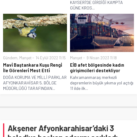
KAYSERİ’DE GİRDİĞİ KAMPTA
GÜNE KROS...
Gündem
,
Manşet
14 Eylül 2022 11:15
Manşet
9 Nisan 2023 11:18
Mavi̇ Baştankara Kuşu Rengi̇
EİB afet bölgesinde kadın
İle Görenleri̇ Mest Etti̇
girişimcileri destekliyor
DOĞA KORUMA VE MİLLİ PARKLAR
Kahramanmaraş merkezli
AFYONKARAHİSAR 5. BÖLGE
depremlerin büyük yıkıma yol açtığı
MÜDÜRLÜĞÜ TARAFINDAN...
11 ilde ilk...
Akşener Afyonkarahisar’daki 3