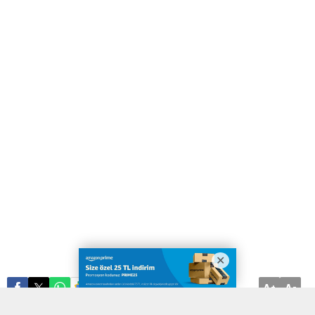
A
A
ABONE OL
+
-