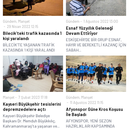
Gündem
,
Manşet
Gündem
1 Ağustos 2022 13:00
29 Nisan 2022 12:15
Esnaf Yüzyıllık Geleneği̇
Bilecik’teki trafik kazasında 1
Devam Etti̇ri̇yor
kişi yaralandı
ESKİŞEHİR’DE BİR GRUP ESNAF,
BİLECİK'TE YAŞANAN TRAFİK
HAYIR VE BEREKETLİ KAZANÇ İÇİN
KAZASINDA 1 KİŞİ YARALANDI
SABAH...
Manşet
7 Şubat 2023 17:18
Gündem
,
Manşet
11 Ağustos 2022 11:15
Kayseri Büyükşehir tesislerini
depremzedelere açtı
Afyonspor Güne Kros Koşusu
İle Başladı
Kayseri Büyükşehir Belediye
Başkanı Dr. Memduh Büyükkılıç,
AFYONSPOR, YENİ SEZON
Kahramanmaraş’ta yaşanan ve...
HAZIRLIKLARI KAPSAMINDA