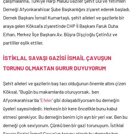
çalışmalarına, Türkiye Harp Malulü Gaziler Şehit Dul ve Yetimleri
Derneği Afyonkarahisar Şube Başkanlığını ziyaret ederek başladı.
Dernek Başkanı İsmail Kumartaşlı, şehit aileleri ve gazilerle bir
araya gelen Köksal’a ziyaretinde CHP İl Başkanı Faruk Duha
Erhan, Merkez İlçe Başkanı Av. Büşra Dişçioğlu Çetinöz ve
partililer eşlik ettiler.
İSTİKLAL SAVAŞI GAZİSİ İSMAİL ÇAVUŞUN
TORUNU OLMAKTAN GURUR DUYUYORUM
Şehit aileleri ve gazilerin baş tacı olduğunun önemle altını çizen
Köksal, “Bugün bu makamlarda oturuyorsak, ben
Afyonkarahisar’da ‘
Efeler
’ gibi dolaşabiliyorsam bu derneğin
üyeleri sayesindedir. Herkesin bir kere öncelikle bunu kabul
etmesi gerekiyor. Bu derneğin benim için ayrı bir yeri var. Ben bu
derneği çok seviyorum. Çünkü ben bir gazi torunuyum. İstiklal
Savaşı Gazisi İsmail Çavuş’un torunu olarak bu derneğe her