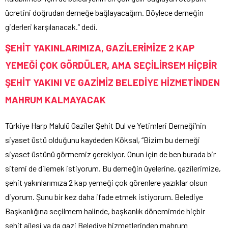
ücretini doğrudan derneğe bağlayacağım. Böylece derneğin
giderleri karşılanacak.” dedi.
ŞEHİT YAKINLARIMIZA, GAZİLERİMİZE 2 KAP
YEMEĞİ ÇOK GÖRDÜLER, AMA SEÇİLİRSEM HİÇBİR
ŞEHİT YAKINI VE GAZİMİZ BELEDİYE HİZMETİNDEN
MAHRUM KALMAYACAK
Türkiye Harp Malulü Gaziler Şehit Dul ve Yetimleri Derneği’nin
siyaset üstü olduğunu kaydeden Köksal, “Bizim bu derneği
siyaset üstünü görmemiz gerekiyor. Onun için de ben burada bir
sitemi de dilemek istiyorum. Bu derneğin üyelerine, gazilerimize,
şehit yakınlarımıza 2 kap yemeği çok görenlere yazıklar olsun
diyorum. Şunu bir kez daha ifade etmek istiyorum. Belediye
Başkanlığına seçilmem halinde, başkanlık dönemimde hiçbir
şehit ailesi ya da gazi Belediye hizmetlerinden mahrum