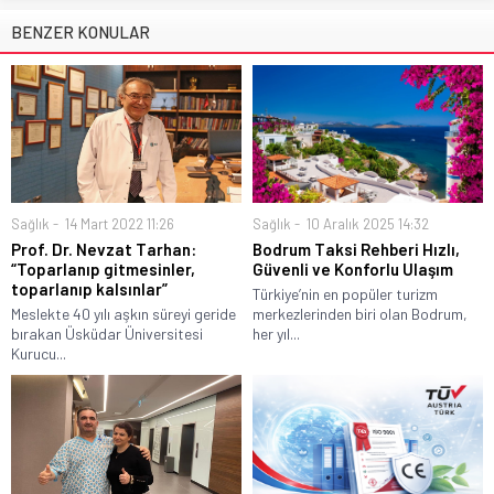
BENZER KONULAR
Sağlık
14 Mart 2022 11:26
Sağlık
10 Aralık 2025 14:32
Prof. Dr. Nevzat Tarhan:
Bodrum Taksi Rehberi Hızlı,
“Toparlanıp gitmesinler,
Güvenli ve Konforlu Ulaşım
toparlanıp kalsınlar”
Türkiye’nin en popüler turizm
Meslekte 40 yılı aşkın süreyi geride
merkezlerinden biri olan Bodrum,
bırakan Üsküdar Üniversitesi
her yıl...
Kurucu...