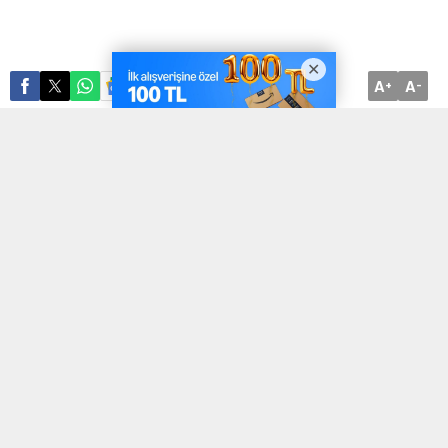
A
A
ABONE OL
+
-
Günümüzde en sık tartışılan konular arasında çevre ve su kirliliği
gelmektedir. Bu konular dünya üzerinde yer alan insanları oldukça
ilgilendirmektedir. Dünyamızın ve evrenimizin sağlıklı bir şekilde
gelecek nesillere aktarılabilmesi için, radyoaktif malzemelerin
güvenli bir şekilde depolanması, endüstri alanında üretilen
kimyasal çöplerin denizlere ve nehirlere karışmaması şarttır. Bu
gibi durumlar ortaya çıktığı zaman insan sağlığını tehlikeye
atabilecek hastalıklar da meydana gelebilir. Bugün Afrika’da yüz
binlerce insanın kirli su içme sebebiyle hayatını kaybedebildiğini
biliyoruz. Hayatımızın sürdürülebilirliği için gerekli olan Su’yu
kirletmemiz ise şart.