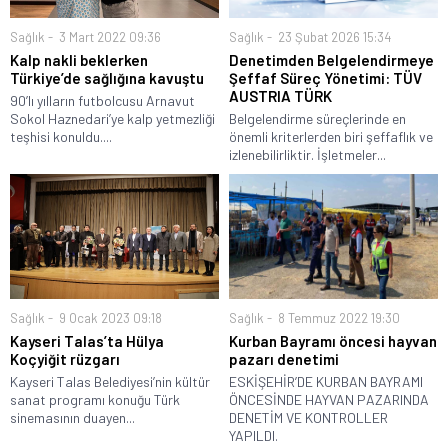
Sağlık
3 Mart 2022 09:36
Sağlık
23 Şubat 2026 15:34
Kalp nakli beklerken
Denetimden Belgelendirmeye
Türkiye’de sağlığına kavuştu
Şeffaf Süreç Yönetimi: TÜV
AUSTRIA TÜRK
90’lı yılların futbolcusu Arnavut
Sokol Haznedari’ye kalp yetmezliği
Belgelendirme süreçlerinde en
teşhisi konuldu....
önemli kriterlerden biri şeffaflık ve
izlenebilirliktir. İşletmeler...
Sağlık
9 Ocak 2023 09:18
Sağlık
8 Temmuz 2022 19:30
Kayseri Talas’ta Hülya
Kurban Bayramı öncesi hayvan
Koçyiğit rüzgarı
pazarı denetimi
Kayseri Talas Belediyesi’nin kültür
ESKİŞEHİR’DE KURBAN BAYRAMI
sanat programı konuğu Türk
ÖNCESİNDE HAYVAN PAZARINDA
sinemasının duayen...
DENETİM VE KONTROLLER
YAPILDI.