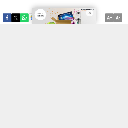
A
A
ABONE OL
+
-
Üniversite hayatının tadını çıkarırken aynı zamanda rahat ve
güvenli bir konaklama sağlamak, öğrencilerin en öncelikli
hedeflerinden biridir. İşte bu noktada, Sakarya’nın en çok tercih
edilen kız öğrenci yurdu olarak karşımıza çıkan Huzur Kampüs,
modern ve kaliteli konaklama deneyimi sunuyor. Huzur Kampüs,
öğrencilere sadece bir yatak değil, aynı zamanda birinci sınıf
yaşam alanları sunuyor. Dairelerin ferahlığı, hijyenik ortamı ve
güneş ışığının maksimum düzeyde değerlendirilmesi için özel
olarak tasarlanmış olması, öğrencilere konforlu bir yaşam alanı
sunmanın ötesinde bir yaşam tarzı sunuyor.
Üstelik
Sakarya özel kız öğrenci yurdu
Huzur Kampüs,
öğrencilerin günlük yaşamlarını kolaylaştırmak için her ayrıntıyı