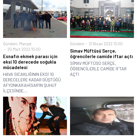
Gündem
,
Manşet
Gündem
21 Nisan 2022 13:00
20 Mart 2022 10:00
Simav Müftüsü Serçe,
Esnafın ekmek parası için
öğrencilerle camide iftar açtı
eksi 10 derecede soğukla
SİMAV MÜFTÜSÜ SERÇE,
mücadelesi
ÖĞRENCİLERLE CAMİDE İFTAR
HAVA SICAKLIĞININ EKSİ 10
AÇTI
DERECELERE KADAR DÜŞTÜĞÜ
AFYONKARAHİSAR’IN ŞUHUT
İLÇESİNDE,...