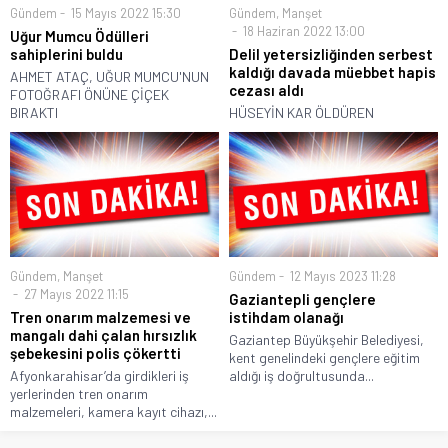
Gündem
15 Mayıs 2022 15:30
Gündem
,
Manşet
18 Haziran 2022 13:00
Uğur Mumcu Ödülleri
sahiplerini buldu
Delil yetersizliğinden serbest
kaldığı davada müebbet hapis
AHMET ATAÇ, UĞUR MUMCU'NUN
cezası aldı
FOTOĞRAFI ÖNÜNE ÇİÇEK
BIRAKTI
HÜSEYİN KAR ÖLDÜREN
Gündem
,
Manşet
Gündem
12 Mayıs 2023 11:28
27 Mayıs 2022 11:15
Gaziantepli gençlere
Tren onarım malzemesi ve
istihdam olanağı
mangalı dahi çalan hırsızlık
Gaziantep Büyükşehir Belediyesi,
şebekesini polis çökertti
kent genelindeki gençlere eğitim
Afyonkarahisar’da girdikleri iş
aldığı iş doğrultusunda...
yerlerinden tren onarım
malzemeleri, kamera kayıt cihazı,...