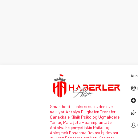
Kün
Smarthost
uluslararası evden eve
nakliyat
Antalya Flughafen Transfer
Çanakkale Klinik Psikolog
Uçmakdere
Yamaç Paraşütü
Haarimplantate
Antalya Ergen-yetişkin Psikolog
Anlaşmalı Boşanma Davası
İş davası
avukatı
Boşanma avukatı
Kopazar