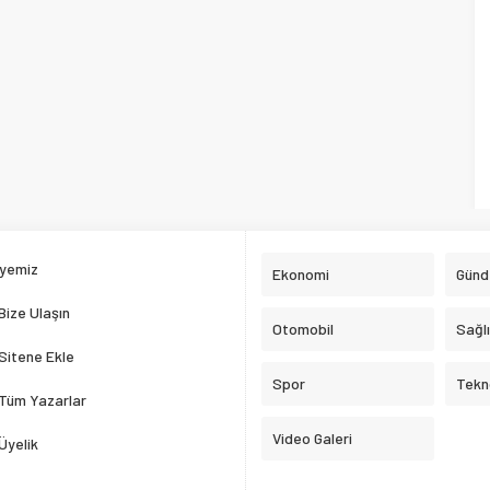
yemiz
Ekonomi
Gün
Bize Ulaşın
Otomobil
Sağl
Sitene Ekle
Spor
Tekno
Tüm Yazarlar
Video Galeri
Üyelik