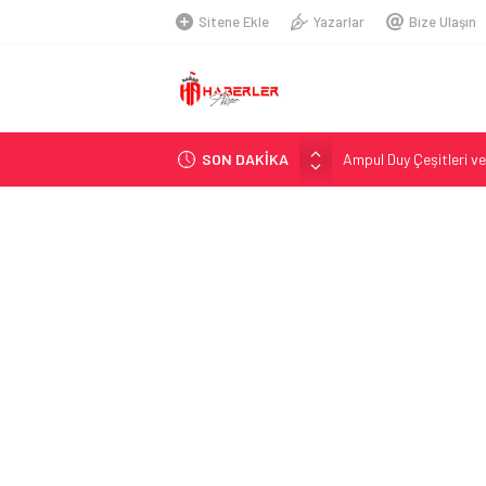
Sitene Ekle
Yazarlar
Bize Ulaşın
Ampul Duy Çeşitleri ve
SON DAKİKA
Telegram Grupları Nas
2026 Ahşap Bahçe Dek
Organik Büyüme Strate
Seamless Travel Begin
İstanbul’da Güvenli ve 
Hazır Sistem Fiyatları:
A Comprehensive Over
Telsiz Ortodonti: Mode
Kick.com Rraenee: Dij