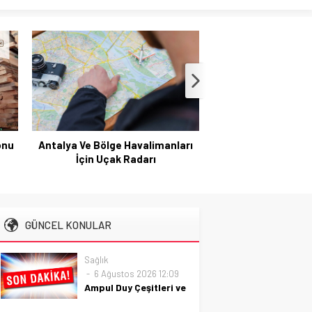
onu
Antalya Ve Bölge Havalimanları
Organik Büyüme Str
n
İçin Uçak Radarı
Vadede Sosyal Me
Nasıl Sağl
GÜNCEL KONULAR
Sağlık
6 Ağustos 2026 12:09
Ampul Duy Çeşitleri ve
Kullanım Alanları