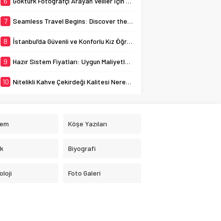
6
Göktürk Fotoğrafçı Arayan Veliler İçin Okul Kaydı Fotoğrafı Hazırlık Listesi
7
Seamless Travel Begins: Discover the Convenience of Istanbul Transfer Services
8
İstanbul’da Güvenli ve Konforlu Kız Öğrenci Yurtları
9
Hazır Sistem Fiyatları: Uygun Maliyetlerle Verimlilik Sağlayın
10
Nitelikli Kahve Çekirdeği Kalitesi Nereden Anlaşılır?
dem
Köşe Yazıları
ık
Biyografi
loji
Foto Galeri