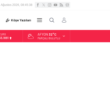
 Ağustos 2026, 08:45:38
VİDEO
Köşe Yazıları
DİĞER
GALERİ
AFYON
32°C
EURO
55,1881
PARÇALI BULUTLU
ALTIN
6.660,55
BİST
13.779,39
DOLAR
47,7111