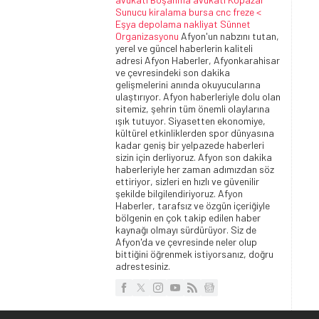
Sunucu kiralama
bursa cnc freze <
Eşya depolama
nakliyat
Sünnet
Organizasyonu
Afyon'un nabzını tutan,
yerel ve güncel haberlerin kaliteli
adresi Afyon Haberler, Afyonkarahisar
ve çevresindeki son dakika
gelişmelerini anında okuyucularına
ulaştırıyor. Afyon haberleriyle dolu olan
sitemiz, şehrin tüm önemli olaylarına
ışık tutuyor. Siyasetten ekonomiye,
kültürel etkinliklerden spor dünyasına
kadar geniş bir yelpazede haberleri
sizin için derliyoruz. Afyon son dakika
haberleriyle her zaman adımızdan söz
ettiriyor, sizleri en hızlı ve güvenilir
şekilde bilgilendiriyoruz. Afyon
Haberler, tarafsız ve özgün içeriğiyle
bölgenin en çok takip edilen haber
kaynağı olmayı sürdürüyor. Siz de
Afyon'da ve çevresinde neler olup
bittiğini öğrenmek istiyorsanız, doğru
adrestesiniz.