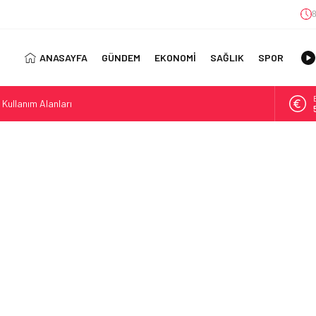
8
ANASAYFA
GÜNDEM
EKONOMİ
SAĞLIK
SPOR
 Kullanım Alanları
ıl Bulunur?: Telegram’da Grup Bulma Deneyimini Sadeleştirin
orasyonu Trendleri: Doğal ve Modern Tasarım Önerileri
jisi: Uzun Vadede Sosyal Medya Başarısı Nasıl Sağlanır?
s: Discover the Convenience of Istanbul Transfer Services
Konforlu Kız Öğrenci Yurtları
 Uygun Maliyetlerle Verimlilik Sağlayın
view: Your Canada Immigration Guide Awaits
rn Diş Tedavisinin Yeni Yüzü
ital Dünyada Öne Çıkan Bir İsim