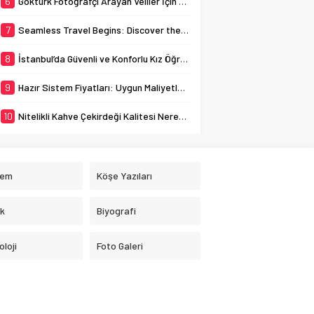
6
Göktürk Fotoğrafçı Arayan Veliler İçin Okul Kaydı Fotoğrafı Hazırlık Listesi
7
Seamless Travel Begins: Discover the Convenience of Istanbul Transfer Services
8
İstanbul’da Güvenli ve Konforlu Kız Öğrenci Yurtları
9
Hazır Sistem Fiyatları: Uygun Maliyetlerle Verimlilik Sağlayın
10
Nitelikli Kahve Çekirdeği Kalitesi Nereden Anlaşılır?
dem
Köşe Yazıları
ık
Biyografi
loji
Foto Galeri