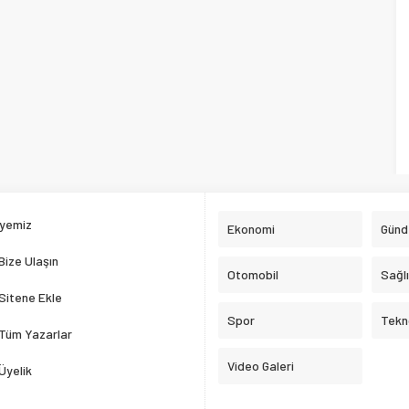
yemiz
Ekonomi
Gün
Bize Ulaşın
Otomobil
Sağl
Sitene Ekle
Spor
Tekno
Tüm Yazarlar
Video Galeri
Üyelik