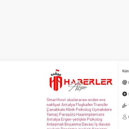
Kün
Smarthost
uluslararası evden eve
nakliyat
Antalya Flughafen Transfer
Çanakkale Klinik Psikolog
Uçmakdere
Yamaç Paraşütü
Haarimplantate
Antalya Ergen-yetişkin Psikolog
Anlaşmalı Boşanma Davası
İş davası
avukatı
Boşanma avukatı
Kopazar