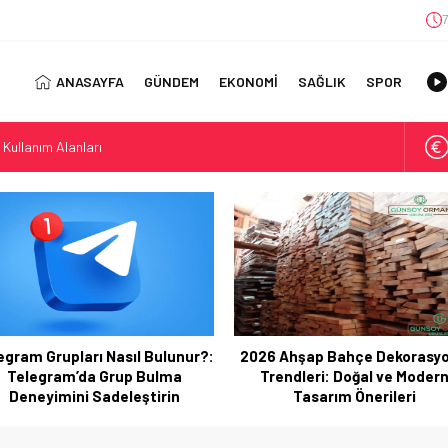
7
ANASAYFA
GÜNDEM
EKONOMİ
SAĞLIK
SPOR
 Kullanım Alanları
ıl Bulunur?: Telegram’da Grup Bulma Deneyimini Sadeleştirin
orasyonu Trendleri: Doğal ve Modern Tasarım Önerileri
jisi: Uzun Vadede Sosyal Medya Başarısı Nasıl Sağlanır?
s: Discover the Convenience of Istanbul Transfer Services
Konforlu Kız Öğrenci Yurtları
 Uygun Maliyetlerle Verimlilik Sağlayın
view: Your Canada Immigration Guide Awaits
egram Grupları Nasıl Bulunur?:
2026 Ahşap Bahçe Dekorasy
rn Diş Tedavisinin Yeni Yüzü
Telegram’da Grup Bulma
Trendleri: Doğal ve Moder
ital Dünyada Öne Çıkan Bir İsim
Deneyimini Sadeleştirin
Tasarım Önerileri