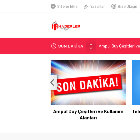
Sitene Ekle
Yazarlar
Bize Ulaşın
Ampul Duy Çeşitleri ve
SON DAKİKA
Telegram Grupları Nas
2026 Ahşap Bahçe Dek
Organik Büyüme Strate
Seamless Travel Begin
İstanbul’da Güvenli ve 
Hazır Sistem Fiyatları:
A Comprehensive Over
Ampul Duy Çeşitleri ve Kullanım
Tel
Telsiz Ortodonti: Mode
Alanları
Kick.com Rraenee: Dij