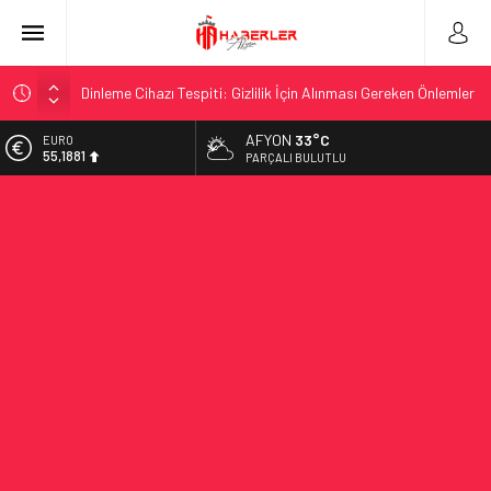
Dinleme Cihazı Tespiti: Gizlilik İçin Alınması Gereken Önlemler
Girne’de Kiralık Ev Fırsatları ile Yeni Bir Hayat Başlatın
AFYON
33°C
EURO
55,1881
Maximize Your Fitness Journey with a TDEE Calculator
PARÇALI BULUTLU
Ampul Duy Çeşitleri ve Kullanım Alanları
ALTIN
6.660,55
Telegram Grupları Nasıl Bulunur?: Telegram’da Grup Bulma
Deneyimini Sadeleştirin
BİST
13.779,39
2026 Ahşap Bahçe Dekorasyonu Trendleri: Doğal ve Modern
Tasarım Önerileri
DOLAR
47,7111
Organik Büyüme Stratejisi: Uzun Vadede Sosyal Medya
Başarısı Nasıl Sağlanır?
Seamless Travel Begins: Discover the Convenience of
Istanbul Transfer Services
İstanbul’da Güvenli ve Konforlu Kız Öğrenci Yurtları
Hazır Sistem Fiyatları: Uygun Maliyetlerle Verimlilik Sağlayın