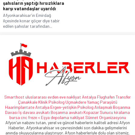
şahısların yaptığı hırsızlıklara
karşı vatandaşlar uyarıldı
Afyonkarahisar’ın Emirdağ
ilçesinde konar göçer diye tabir
edilen şahıslar tarafından...
Smarthost
uluslararası evden eve nakliyat
Antalya Flughafen Transfer
Çanakkale Klinik Psikolog
Uçmakdere Yamaç Paraşütü
Haarimplantate
Antalya Ergen-yetişkin Psikolog
Anlaşmalı Boşanma
Davası
İş davası avukatı
Boşanma avukatı
Kopazar
Sunucu kiralama
bursa cnc freze <
Eşya depolama
nakliyat
Sünnet Organizasyonu
Afyon'un nabzını tutan, yerel ve güncel haberlerin kaliteli adresi Afyon
Haberler, Afyonkarahisar ve çevresindeki son dakika gelişmelerini
anında okuyucularına ulaştırıyor. Afyon haberleriyle dolu olan sitemiz,