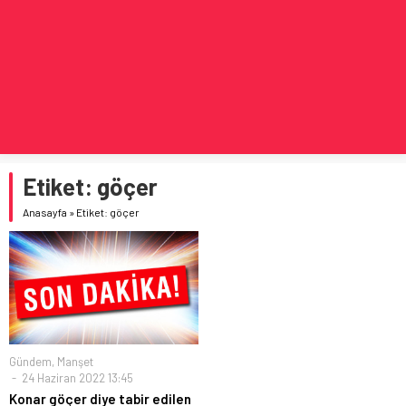
Etiket:
göçer
Anasayfa
»
Etiket: göçer
Gündem
,
Manşet
24 Haziran 2022 13:45
Konar göçer diye tabir edilen