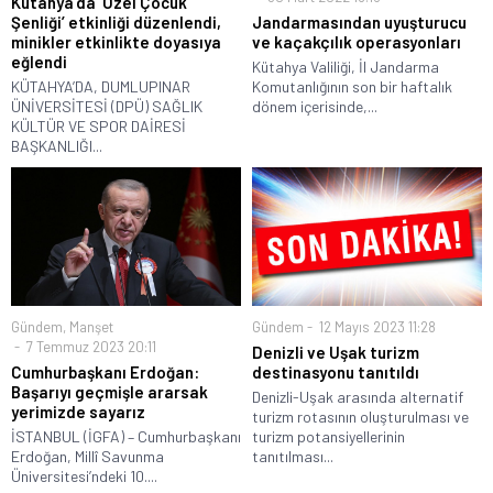
Kütahya’da ’Özel Çocuk
Şenliği’ etkinliği düzenlendi,
Jandarmasından uyuşturucu
minikler etkinlikte doyasıya
ve kaçakçılık operasyonları
eğlendi
Kütahya Valiliği, İl Jandarma
KÜTAHYA’DA, DUMLUPINAR
Komutanlığının son bir haftalık
ÜNİVERSİTESİ (DPÜ) SAĞLIK
dönem içerisinde,...
KÜLTÜR VE SPOR DAİRESİ
BAŞKANLIĞI...
Gündem
,
Manşet
Gündem
12 Mayıs 2023 11:28
7 Temmuz 2023 20:11
Denizli ve Uşak turizm
Cumhurbaşkanı Erdoğan:
destinasyonu tanıtıldı
Başarıyı geçmişle ararsak
Denizli-Uşak arasında alternatif
yerimizde sayarız
turizm rotasının oluşturulması ve
İSTANBUL (İGFA) – Cumhurbaşkanı
turizm potansiyellerinin
Erdoğan, Millî Savunma
tanıtılması...
Üniversitesi’ndeki 10....