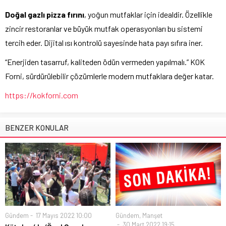
Doğal gazlı pizza fırını
, yoğun mutfaklar için idealdir. Özellikle
zincir restoranlar ve büyük mutfak operasyonları bu sistemi
tercih eder. Dijital ısı kontrolü sayesinde hata payı sıfıra iner.
“Enerjiden tasarruf, kaliteden ödün vermeden yapılmalı.” KOK
Forni, sürdürülebilir çözümlerle modern mutfaklara değer katar.
https://kokforni.com
BENZER KONULAR
Gündem
17 Mayıs 2022 10:00
Gündem
,
Manşet
30 Mart 2022 19:15