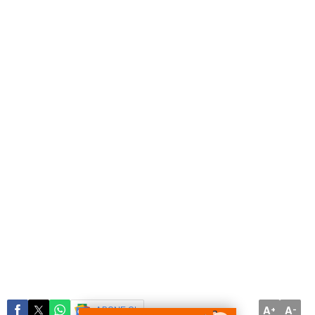
A
A
ABONE OL
+
-