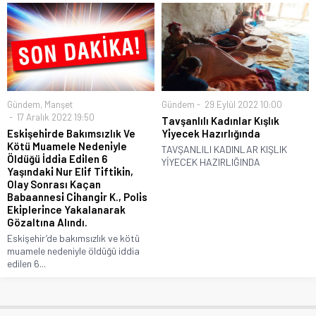
Gündem
,
Manşet
Gündem
29 Eylül 2022 10:00
17 Aralık 2022 19:50
Tavşanlılı Kadınlar Kışlık
Eski̇şehi̇rde Bakımsızlık Ve
Yi̇yecek Hazırlığında
Kötü Muamele Nedeni̇yle
TAVŞANLILI KADINLAR KIŞLIK
Öldüğü İddi̇a Edi̇len 6
YİYECEK HAZIRLIĞINDA
Yaşındaki̇ Nur Eli̇f Ti̇fti̇ki̇n,
Olay Sonrası Kaçan
Babaannesi̇ Ci̇hangi̇r K., Poli̇s
Eki̇pleri̇nce Yakalanarak
Gözaltına Alındı.
Eskişehir’de bakımsızlık ve kötü
muamele nedeniyle öldüğü iddia
edilen 6...