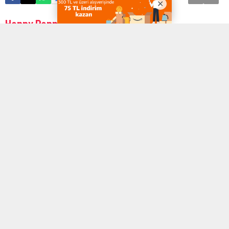
Henny Penny Türkiye
Endüstriyel mutfaklar artık sadece büyük işletmelerin değil,
kaliteli hizmet sunmak isteyen her profesyonelin tercihi haline
geldi. Bu noktada güçlü ekipmanlarla donatılmış mutfaklar,
işletmelere büyük avantaj sağlıyor.
Henny Penny Türkiye
pazarında da bu alandaki iddiasını kanıtlamış bir marka olarak öne
çıkıyor. Vista Gastro güvencesiyle sunulan bu ürünler, profesyonel
mutfakların hem verimliliğini artırıyor hem de uzun vadeli maliyet
tasarrufu sağlıyor.
Henny Penny ile Fark Yaratan Teknoloji
Amerika merkezli
Henny Penny
, dünya çapında 90’dan fazla
distribütöre ulaşan dev bir markadır. Özellikle kızartma