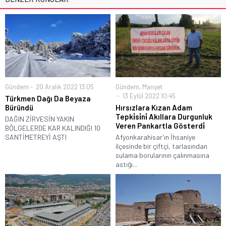
Gündem
20 Aralık 2022 13:05
Gündem
,
Manşet
13 Eylül 2022 10:45
Türkmen Dağı Da Beyaza
Büründü
Hırsızlara Kızan Adam
Tepki̇si̇ni̇ Akıllara Durgunluk
DAĞIN ZİRVESİN YAKIN
Veren Pankartla Gösterdi̇
BÖLGELERDE KAR KALINDIĞI 10
SANTİMETREYİ AŞTI
Afyonkarahisar’ın İhsaniye
ilçesinde bir çiftçi, tarlasından
sulama borularının çalınmasına
astığı...