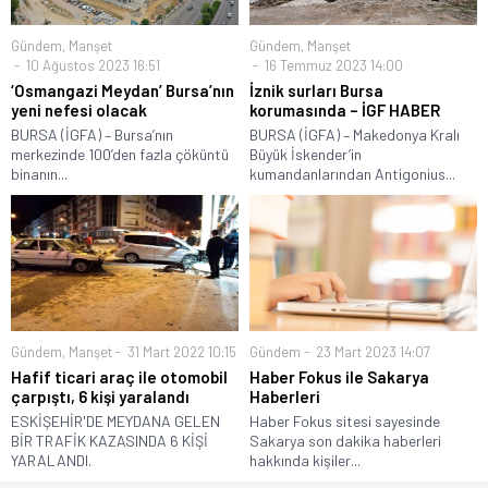
Gündem
,
Manşet
Gündem
,
Manşet
10 Ağustos 2023 16:51
16 Temmuz 2023 14:00
‘Osmangazi Meydan’ Bursa’nın
İznik surları Bursa
yeni nefesi olacak
korumasında – İGF HABER
BURSA (İGFA) – Bursa’nın
BURSA (İGFA) – Makedonya Kralı
merkezinde 100’den fazla çöküntü
Büyük İskender’in
binanın...
kumandanlarından Antigonius...
Gündem
,
Manşet
31 Mart 2022 10:15
Gündem
23 Mart 2023 14:07
Hafif ticari araç ile otomobil
Haber Fokus ile Sakarya
çarpıştı, 6 kişi yaralandı
Haberleri
ESKİŞEHİR'DE MEYDANA GELEN
Haber Fokus sitesi sayesinde
BİR TRAFİK KAZASINDA 6 KİŞİ
Sakarya son dakika haberleri
YARALANDI.
hakkında kişiler...