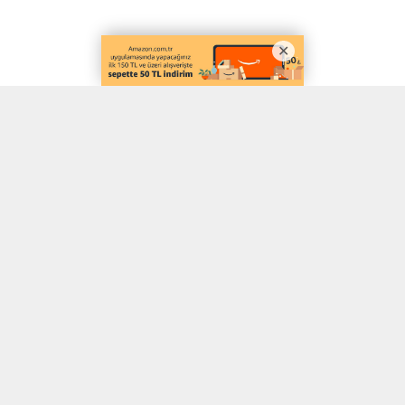
A
A
ABONE OL
+
-
Yaşam alanlarında ideal nem dengesi kurmak artık çok daha
kolay. Özellikle mevsimsel değişikliklerde artan rutubet, küf ve
kötü kokular, pek çok kişi için rahatsız edici bir sorun
oluşturuyor. Bu sorunlara karşı en etkili çözümlerden biri ise
nem
alma cihazı
olarak öne çıkıyor. Yeni nesil nem alıcılar, yüksek
emiş gücü ve akıllı sensörleriyle ortamı hızla ferahlatıyor.
Günlük kullanımda büyük kolaylık sağlayan bu cihazlar, düşük
enerji tüketimi ile dikkat çekiyor. Üstelik modern tasarımları
sayesinde ev dekorasyonuna uyum sağlıyor. Nem seviyesinin
düşmesiyle birlikte sadece havanın kalitesi değil, mobilyaların ve