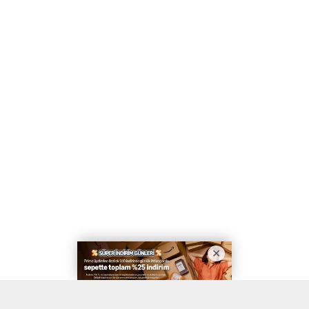
A
A
ABONE OL
+
-