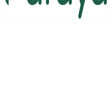
Kick.com Rraenee: Dijital Dünyada Öne Çıkan Bir İsim