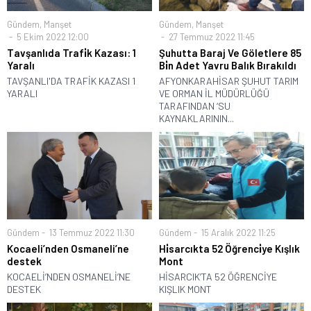
Gündem
,
Manşet
Gündem
,
Manşet
5 Ekim 2022 12:00
27 Temmuz 2022 11:45
Tavşanlıda Trafi̇k Kazası: 1
Şuhutta Baraj Ve Göletlere 85
Yaralı
Bi̇n Adet Yavru Balık Bırakıldı
TAVŞANLI'DA TRAFİK KAZASI 1
AFYONKARAHİSAR ŞUHUT TARIM
YARALI
VE ORMAN İL MÜDÜRLÜĞÜ
TARAFINDAN ‘SU
KAYNAKLARININ...
Gündem
13 Temmuz 2022 11:30
Gündem
15 Aralık 2022 11:25
Kocaeli’nden Osmaneli’ne
Hi̇sarcıkta 52 Öğrenci̇ye Kışlık
destek
Mont
KOCAELİ’NDEN OSMANELİ’NE
HİSARCIK’TA 52 ÖĞRENCİYE
DESTEK
KIŞLIK MONT