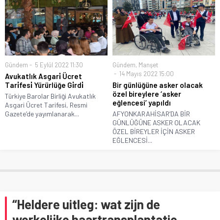
Gündem
5 Eylül 2022 11:30
Gündem
,
Manşet
14 Mayıs 2022 15:00
Avukatlık Asgari̇ Ücret
Tari̇fesi̇ Yürürlüğe Gi̇rdi̇
Bir günlüğüne asker olacak
özel bireylere ‘asker
Türkiye Barolar Birliği Avukatlık
eğlencesi’ yapıldı
Asgari Ücret Tarifesi, Resmi
Gazete’de yayımlanarak...
AFYONKARAHİSAR’DA BİR
GÜNLÜĞÜNE ASKER OLACAK
ÖZEL BİREYLER İÇİN ASKER
EĞLENCESİ...
“Heldere uitleg: wat zijn de
werkelijke haartransplantatie