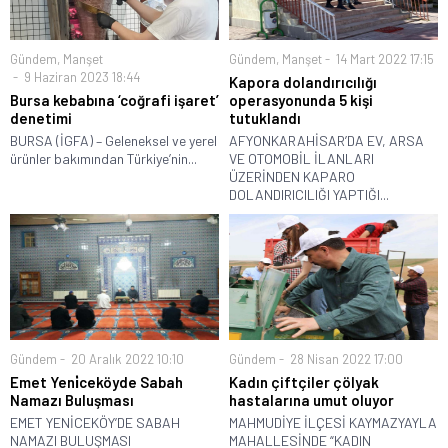
Gündem
,
Manşet
Gündem
,
Manşet
14 Mart 2022 17:15
9 Haziran 2023 18:44
Kapora dolandırıcılığı
Bursa kebabına ‘coğrafi işaret’
operasyonunda 5 kişi
denetimi
tutuklandı
BURSA (İGFA) – Geleneksel ve yerel
AFYONKARAHİSAR’DA EV, ARSA
ürünler bakımından Türkiye’nin...
VE OTOMOBİL İLANLARI
ÜZERİNDEN KAPARO
DOLANDIRICILIĞI YAPTIĞI...
Gündem
20 Aralık 2022 10:10
Gündem
28 Nisan 2022 17:00
Emet Yeni̇ceköyde Sabah
Kadın çiftçiler çölyak
Namazı Buluşması
hastalarına umut oluyor
EMET YENİCEKÖY’DE SABAH
MAHMUDİYE İLÇESİ KAYMAZYAYLA
NAMAZI BULUŞMASI
MAHALLESİNDE “KADIN