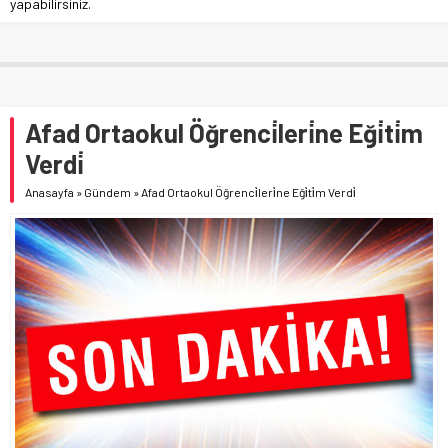
yapabilirsiniz.
Afad Ortaokul Öğrenci̇leri̇ne Eği̇ti̇m
Verdi̇
Anasayfa
»
Gündem
»
Afad Ortaokul Öğrenci̇leri̇ne Eği̇ti̇m Verdi̇