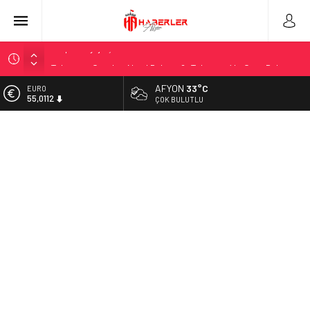
Telegram Grupları Nasıl Bulunur?: Telegram’da Grup Bulma
Deneyimini Sadeleştirin
AFYON
33°C
ALTIN
2026 Ahşap Bahçe Dekorasyonu Trendleri: Doğal ve Modern
6.519,97
ÇOK BULUTLU
Tasarım Önerileri
BİST
Organik Büyüme Stratejisi: Uzun Vadede Sosyal Medya
13.798,82
Başarısı Nasıl Sağlanır?
DOLAR
Seamless Travel Begins: Discover the Convenience of
47,7025
Istanbul Transfer Services
EURO
İstanbul’da Güvenli ve Konforlu Kız Öğrenci Yurtları
55,0112
Hazır Sistem Fiyatları: Uygun Maliyetlerle Verimlilik Sağlayın
A Comprehensive Overview: Your Canada Immigration
Guide Awaits
Telsiz Ortodonti: Modern Diş Tedavisinin Yeni Yüzü
Kick.com Rraenee: Dijital Dünyada Öne Çıkan Bir İsim