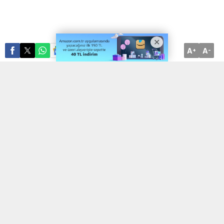
A
A
ABONE OL
+
-
Afyonkarahisar İl Afet ve Acil Durum Müdürlüğü tarafından
‘Dünya Afet Risklerinin Azaltılması Günü’ çerçevesinde ortaokul
öğrencilerine eğitim verildi. Eğitim AFAD ekipleri tarafından 125.
Yıl ve Mevlana Ortaokulu’nda gerçekleştirildi. Teorik ve uygulamalı
olarak verilen eğitimin ardından deprem, tahliye ve yangın
tatbikatı yapıldı. Eğitim çalışmasının ardından öğrencilere arama
kurtarma aracıda tanıtıldı.
ETİKETLER:
afad
,
Eğitim
,
öğrencilerine
,
ortaokul
,
Verdi̇”
BENZER KONULAR