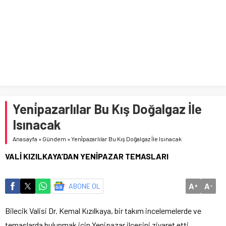
Ampul Duy Çeşitleri ve Kullanım Alanları
Yeni̇pazarlılar Bu Kış Doğalgaz İle
Isınacak
Anasayfa
»
Gündem
»
Yeni̇pazarlılar Bu Kış Doğalgaz İle Isınacak
VALİ KIZILKAYA’DAN YENİPAZAR TEMASLARI
A
A
ABONE OL
+
-
Bilecik Valisi Dr. Kemal Kızılkaya, bir takım incelemelerde ve
temaslarda bulunmak için Yenipazar ilçesini ziyaret etti.